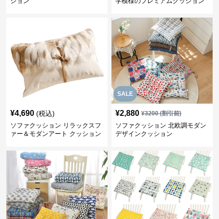
ション
学模様のプレミアムクッション
SALE
¥
4,690
¥
2,880
(税込)
¥
3200
(割引前)
ソファクッション リラックスフ
ソファクッション 北欧調モダン
ァー＆モダンアート クッション
デザインクッション