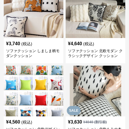
¥
3,740
¥
4,640
(税込)
(税込)
ソファクッション しましま柄モ
ソファクッション 北欧モダン ク
ダンクッション
ラシックデザイン クッション
SALE
¥
4,560
¥
3,630
(税込)
¥
4040
(割引前)