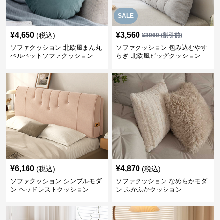
SALE
¥
4,650
¥
3,560
(税込)
¥
3960
(割引前)
ソファクッション 北欧風まん丸
ソファクッション 包み込むやす
ベルベットソファクッション
らぎ 北欧風ビッグクッション
¥
6,160
¥
4,870
(税込)
(税込)
ソファクッション シンプルモダ
ソファクッション なめらかモダ
ン ヘッドレストクッション
ン ふかふかクッション