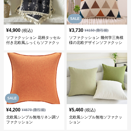
SALE
¥
4,900
¥
3,730
(税込)
¥
4150
(割引前)
ソファクッション 花柄タッセル
ソファクッション 幾何学三角模
付き北欧風ふっくらソファクッ
様の北欧デザインソファクッシ
ション
ョン
SALE
¥
4,200
¥
5,460
(税込)
¥
4670
(割引前)
北欧風シンプル無地リネン調ソ
北欧風シンプル無地ソファクッ
ファクッション
ション