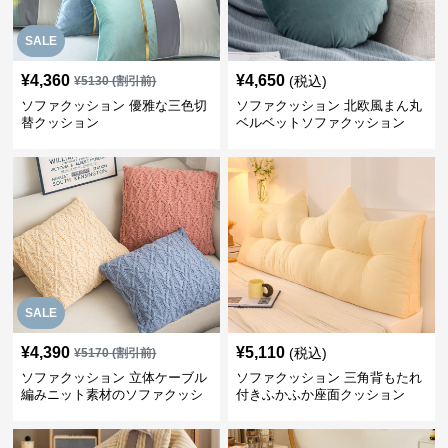
SALE
¥
4,360
¥
4,650
(税込)
¥
5130
(割引前)
ソファクッション 優雅な三色切
ソファクッション 北欧風まん丸
替クッション
ベルベットソファクッション
SALE
¥
4,390
¥
5,110
(税込)
¥
5170
(割引前)
ソファクッション 立体ケーブル
ソファクッション 三角背もたれ
編みニット素材のソファクッシ
付きふかふか座面クッション
ョン