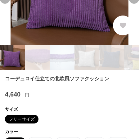
Previous slide
Ne
コーデュロイ仕立ての北欧風ソファクッション
4,640
円
サイズ
フリーサイズ
カラー