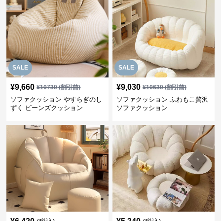
SALE
SALE
¥
9,660
¥
9,030
¥
10730
(割引前)
¥
10630
(割引前)
ソファクッション やすらぎのし
ソファクッション ふわもこ贅沢
ずく ビーンズクッション
ソファクッション