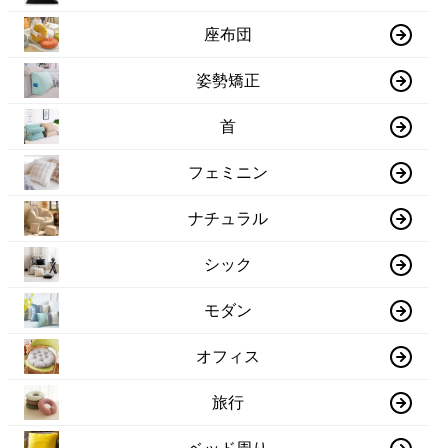
座布団
姿勢矯正
首
フェミニン
ナチュラル
シック
モダン
オフィス
旅行