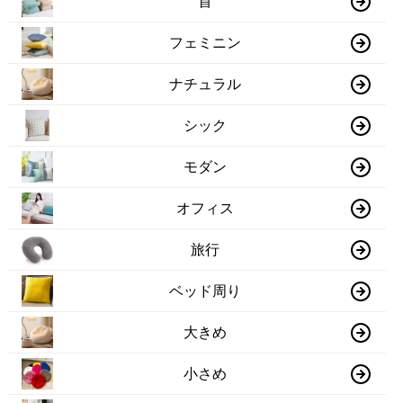
首
フェミニン
ナチュラル
シック
モダン
オフィス
旅行
ベッド周り
大きめ
小さめ