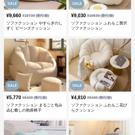
SALE
SALE
¥
9,660
¥
9,030
¥
10730
(割引前)
¥
10630
(割引前)
ソファクッション やすらぎのし
ソファクッション ふわもこ贅沢
ずく ビーンズクッション
ソファクッション
SALE
SALE
¥
5,770
¥
4,810
¥
6420
(割引前)
¥
5340
(割引前)
ソファクッション まるごと包み
ソファクッション ふわもこ花び
込む癒しの抱座椅子
らクッション