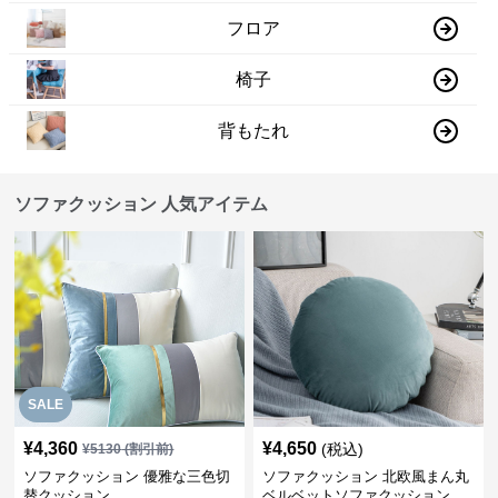
フロア
椅子
背もたれ
ソファクッション 人気アイテム
SALE
¥
4,360
¥
4,650
(税込)
¥
5130
(割引前)
ソファクッション 優雅な三色切
ソファクッション 北欧風まん丸
替クッション
ベルベットソファクッション