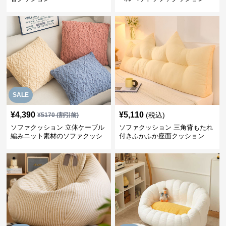
SALE
¥
4,390
¥
5,110
(税込)
¥
5170
(割引前)
ソファクッション 立体ケーブル
ソファクッション 三角背もたれ
編みニット素材のソファクッシ
付きふかふか座面クッション
ョン