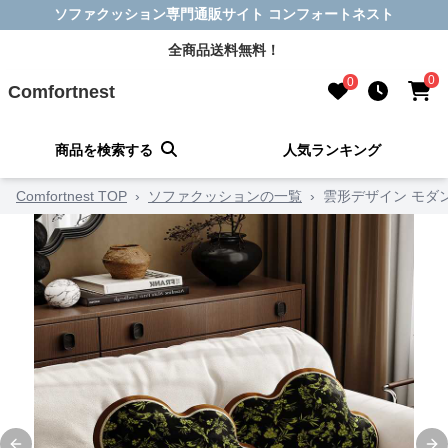
ソファクッション専門通販サイト コンフォートネスト
全商品送料無料！
0
0
Comfortnest
商品を検索する
人気ランキング
Comfortnest TOP
›
ソファクッションの一覧
›
雲形デザイン モダ