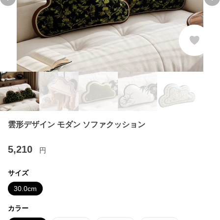
Previous slide
Ne
雲形デザイン モダン ソファクッション
5,210
円
サイズ
30.0cm
カラー