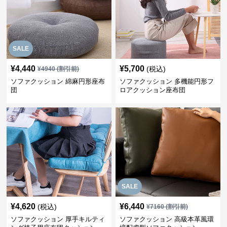
SALE
¥
4,440
¥
5,700
(税込)
¥
4940
(割引前)
ソファクッション 綿麻円形座布
ソファクッション 多機能円形フ
団
ロアクッション座布団
SALE
¥
4,620
¥
6,440
(税込)
¥
7160
(割引前)
ソファクッション 厚手キルティ
ソファクッション 高級本革風環