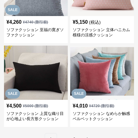
SALE
¥
4,260
¥
5,150
(税込)
¥
4740
(割引前)
ソファクッション 至福の寛ぎソ
ソファクッション 立体ハニカム
ファクッション
模様の涼感クッション
SALE
SALE
¥
4,500
¥
4,010
¥
5000
(割引前)
¥
4720
(割引前)
ソファクッション 上質な織り目
ソファクッション なめらか触感
が心地よい長方形クッション
ベルベットクッション