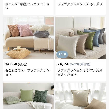
やわらか円筒型ソファクッショ
ソファクッション ふわもこ贅沢
ン
SALE
¥
4,660
¥
4,150
(税込)
¥
4620
(割引前)
もこもこウェーブソファクッシ
ソファクッション シンプル織り
ョン
目クッション