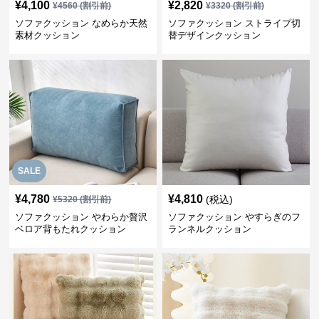
¥
4,100
¥
2,820
¥
4560
(割引前)
¥
3320
(割引前)
ソファクッション なめらか天然
ソファクッション ストライプ切
素材クッション
替デザインクッション
SALE
¥
4,780
¥
4,810
(税込)
¥
5320
(割引前)
ソファクッション やわらか贅沢
ソファクッション やすらぎのフ
ベロア背もたれクッション
ランネルクッション