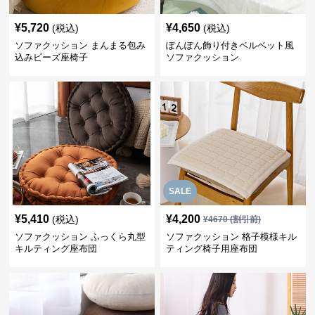
¥
5,720
¥
4,650
(税込)
(税込)
ソファクッション まんまる包み
ぽんぽん飾り付きベルベット風
込みビーズ座椅子
ソファクッション
SALE
¥
5,410
¥
4,200
(税込)
¥
4670
(割引前)
ソファクッション ふっくら丸型
ソファクッション 格子模様キル
キルティング座布団
ティング椅子用座布団