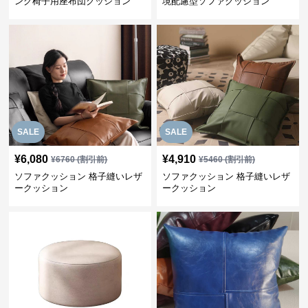
ング椅子用座布団クッション
境配慮型ソファクッション
SALE
SALE
¥
6,080
¥
4,910
¥
6760
(割引前)
¥
5460
(割引前)
ソファクッション 格子縫いレザ
ソファクッション 格子縫いレザ
ークッション
ークッション