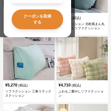
SALE
クーポンを取得
¥
4,360
¥
4,650
(税込)
¥
5130
(割引前)
する
ソファクッション 優雅な三色切
ソファクッション 北欧風まん丸
替クッション
ベルベットソファクッション
¥
5,270
¥
4,710
(税込)
(税込)
ソファクッション 三角リラック
ふわもこ癒やしソファクッショ
スクッション
ン