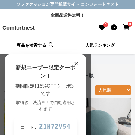
ソファクッション専門通販サイト コンフォートネスト
全商品送料無料！
0
0
Comfortnest
商品を検索する
人気ランキング
Comfortnest TOP
›
グリーンの一覧
×
新規ユーザー限定クーポ
グリーン ソファクッション 商品一覧
ン！
期間限定! 15%OFFクーポン
316
件の商品が見つかりました
です
取得後、決済画面で自動適用さ
れます
Z1H7ZV54
コード: