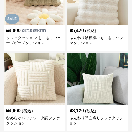
SALE
¥
4,000
¥
5,420
(税込)
¥
4710
(割引前)
ソファクッション もこもこウェ
ふんわり波模様のもこもこソフ
ーブビーズクッション
ァクッション
¥
4,660
¥
3,120
(税込)
(税込)
なめらかパッチワーク調ソファ
ふんわり凹凸織りソファクッシ
クッション
ョン