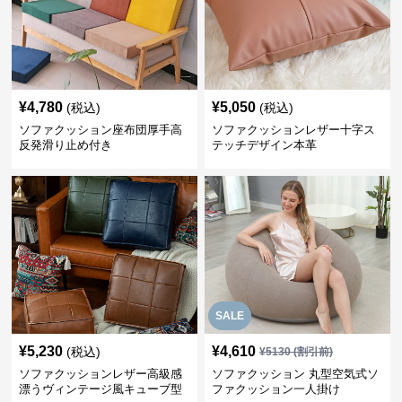
¥
4,780
¥
5,050
(税込)
(税込)
ソファクッション座布団厚手高
ソファクッションレザー十字ス
反発滑り止め付き
テッチデザイン本革
SALE
¥
5,230
¥
4,610
(税込)
¥
5130
(割引前)
ソファクッションレザー高級感
ソファクッション 丸型空気式ソ
漂うヴィンテージ風キューブ型
ファクッション一人掛け