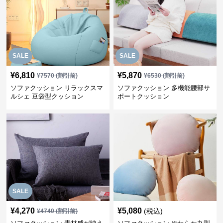
SALE
SALE
¥
6,810
¥
5,870
¥
7570
(割引前)
¥
6530
(割引前)
ソファクッション リラックスマ
ソファクッション 多機能腰部サ
ルシェ 豆袋型クッション
ポートクッション
SALE
¥
4,270
¥
5,080
(税込)
¥
4740
(割引前)