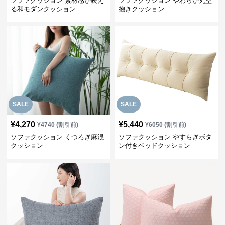
ソファクッション 素材感が映え
ソファクッション やわらか丸型
る和モダンクッション
抱きクッション
SALE
SALE
¥
4,270
¥
5,440
¥
4740
(割引前)
¥
6050
(割引前)
ソファクッション くつろぎ麻混
ソファクッション やすらぎボタ
クッション
ン付きベッドクッション