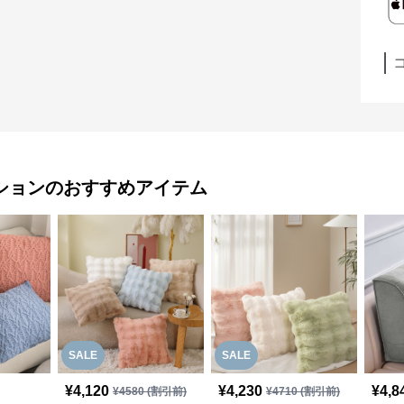
ション
のおすすめアイテム
SALE
SALE
¥
4,120
¥
4,230
¥
4,8
¥
4580
(割引前)
¥
4710
(割引前)