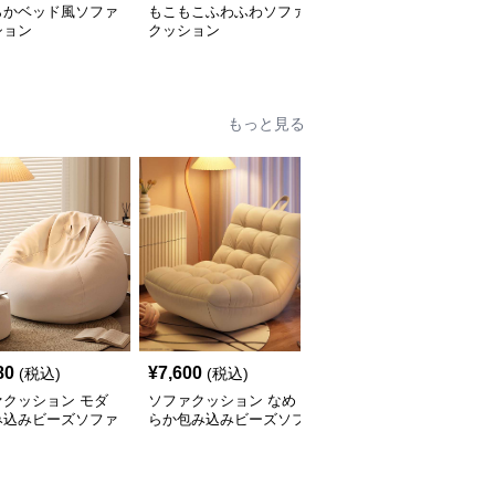
らかベッド風ソファ
もこもこふわふわソファ
幾何学模様タッセルソフ
ション
クッション
ァクッション
もっと見る
80
¥
7,600
¥
6,410
(税込)
(税込)
(税込)
ァクッション モダ
ソファクッション なめ
ふんわりシェルソファク
み込みビーズソファ
らか包み込みビーズソフ
ッション
ァ