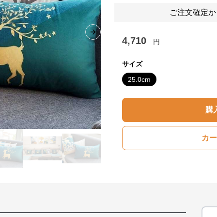
ご注文確定か
Next slide
4,710
円
サイズ
25.0cm
購
カー