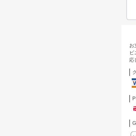
お
ビ
応
P
G