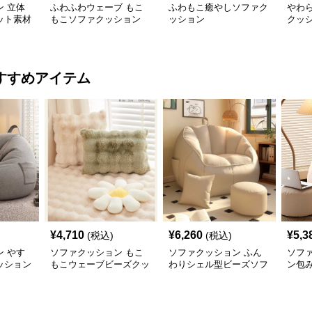
 立体
ふわふわウェーブ もこ
ふわもこ癒やしソファク
やわ
ット素材
もこソファクッション
ッション
クッ
ョン
すすめアイテム
¥
4,710
¥
6,260
¥
5,3
(税込)
(税込)
 やす
ソファクッション もこ
ソファクッション ふん
ソフ
ッション
もこウェーブビーズクッ
わりシェル型ビーズソフ
ン包
ション
ァ