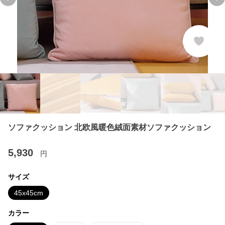
Previous slide
Ne
ソファクッション 北欧風暖色絨面素材ソファクッション
5,930
円
サイズ
45x45cm
カラー