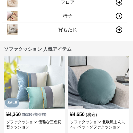
フロア
椅子
背もたれ
ソファクッション 人気アイテム
SALE
¥
4,360
¥
4,650
(税込)
¥
5130
(割引前)
ソファクッション 優雅な三色切
ソファクッション 北欧風まん丸
替クッション
ベルベットソファクッション