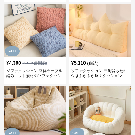
SALE
¥
4,390
¥
5,110
(税込)
¥
5170
(割引前)
ソファクッション 立体ケーブル
ソファクッション 三角背もたれ
編みニット素材のソファクッシ
付きふかふか座面クッション
ョン
SALE
SALE