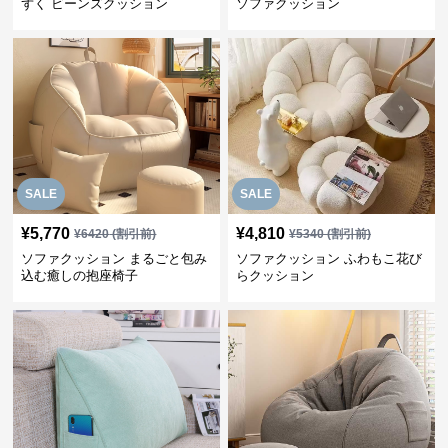
ずく ビーンズクッション
ソファクッション
SALE
SALE
¥
5,770
¥
4,810
¥
6420
(割引前)
¥
5340
(割引前)
ソファクッション まるごと包み
ソファクッション ふわもこ花び
込む癒しの抱座椅子
らクッション