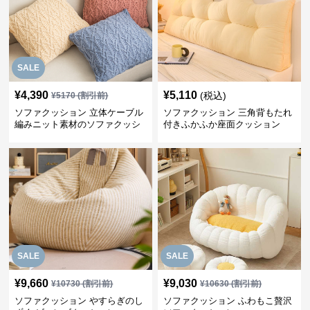
SALE
¥
4,390
¥
5,110
(税込)
¥
5170
(割引前)
ソファクッション 立体ケーブル
ソファクッション 三角背もたれ
編みニット素材のソファクッシ
付きふかふか座面クッション
ョン
SALE
SALE
¥
9,660
¥
9,030
¥
10730
(割引前)
¥
10630
(割引前)
ソファクッション やすらぎのし
ソファクッション ふわもこ贅沢