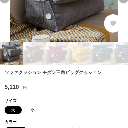
Previous slide
Ne
ソファクッション モダン三角ビッグクッション
5,110
円
サイズ
大
小
カラー