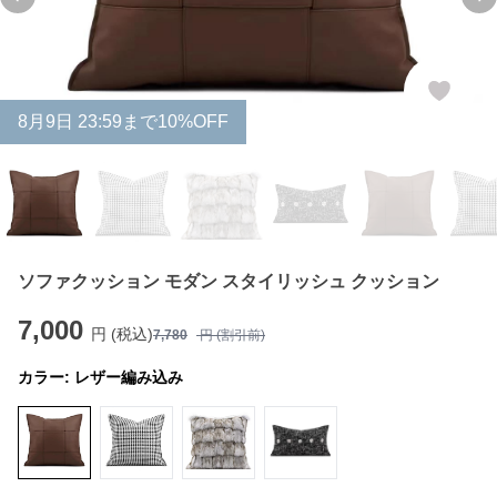
Previous slide
Ne
8
月
9
日 23:59まで10%OFF
ソファクッション モダン スタイリッシュ クッション
7,000
円 (税込)
7,780
円 (割引前)
カラー:
レザー編み込み