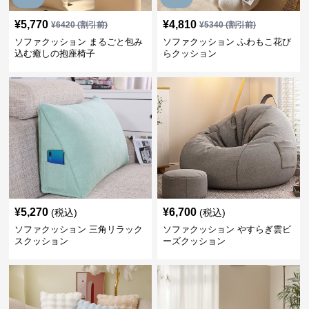
¥
5,770
¥
4,810
¥
6420
(割引前)
¥
5340
(割引前)
ソファクッション まるごと包み
ソファクッション ふわもこ花び
込む癒しの抱座椅子
らクッション
¥
5,270
¥
6,700
(税込)
(税込)
ソファクッション 三角リラック
ソファクッション やすらぎ雲ビ
スクッション
ーズクッション