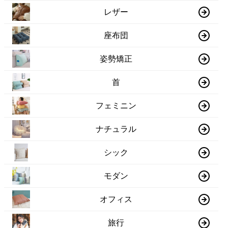
レザー
座布団
姿勢矯正
首
フェミニン
ナチュラル
シック
モダン
オフィス
旅行