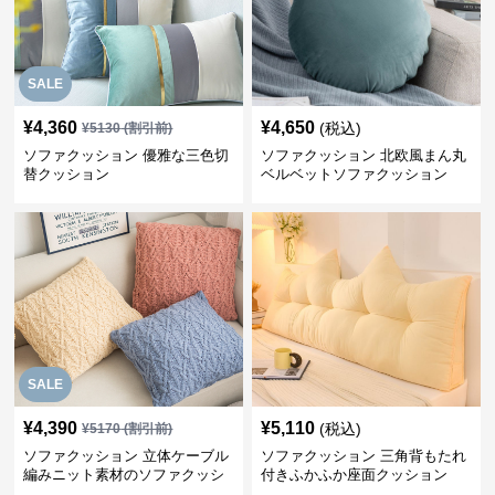
SALE
¥
4,360
¥
4,650
(税込)
¥
5130
(割引前)
ソファクッション 優雅な三色切
ソファクッション 北欧風まん丸
替クッション
ベルベットソファクッション
SALE
¥
4,390
¥
5,110
(税込)
¥
5170
(割引前)
ソファクッション 立体ケーブル
ソファクッション 三角背もたれ
編みニット素材のソファクッシ
付きふかふか座面クッション
ョン