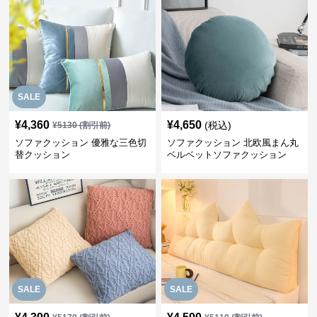
SALE
¥
4,360
¥
4,650
(税込)
¥
5130
(割引前)
ソファクッション 優雅な三色切
ソファクッション 北欧風まん丸
替クッション
ベルベットソファクッション
SALE
SALE