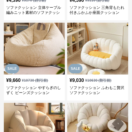
¥
4,390
¥
4,590
¥
5170
(割引前)
¥
5110
(割引前)
ソファクッション 立体ケーブル
ソファクッション 三角背もたれ
編みニット素材のソファクッシ
付きふかふか座面クッション
ョン
SALE
SALE
¥
9,660
¥
9,030
¥
10730
(割引前)
¥
10630
(割引前)
ソファクッション やすらぎのし
ソファクッション ふわもこ贅沢
ずく ビーンズクッション
ソファクッション