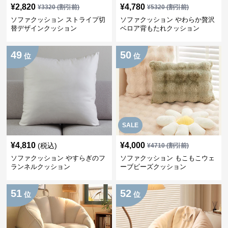
¥
2,820
¥
4,780
¥
3320
(割引前)
¥
5320
(割引前)
ソファクッション ストライプ切
ソファクッション やわらか贅沢
替デザインクッション
ベロア背もたれクッション
49
50
位
位
SALE
¥
4,810
¥
4,000
(税込)
¥
4710
(割引前)
ソファクッション やすらぎのフ
ソファクッション もこもこウェ
ランネルクッション
ーブビーズクッション
51
52
位
位