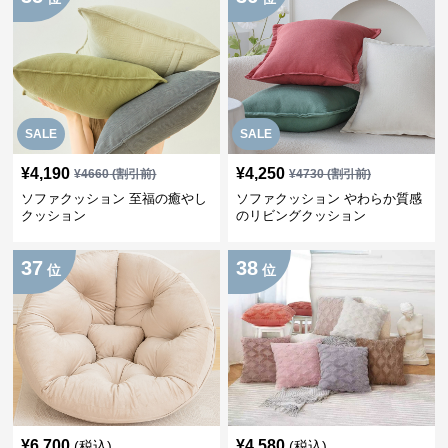
SALE
SALE
¥
4,190
¥
4,250
¥
4660
(割引前)
¥
4730
(割引前)
ソファクッション 至福の癒やし
ソファクッション やわらか質感
クッション
のリビングクッション
37
38
位
位
¥
6,700
¥
4,580
(税込)
(税込)