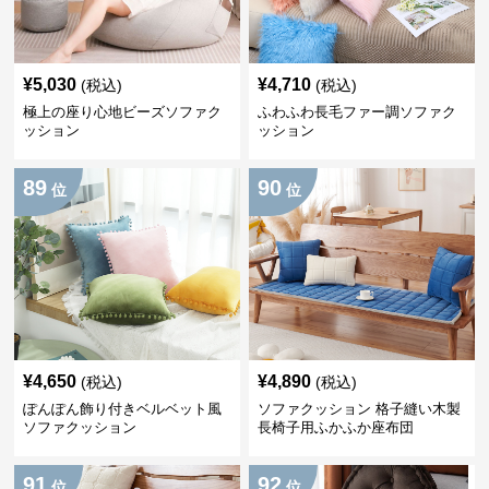
¥
5,030
¥
4,710
(税込)
(税込)
極上の座り心地ビーズソファク
ふわふわ長毛ファー調ソファク
ッション
ッション
89
90
位
位
¥
4,650
¥
4,890
(税込)
(税込)
ぽんぽん飾り付きベルベット風
ソファクッション 格子縫い木製
ソファクッション
長椅子用ふかふか座布団
91
92
位
位