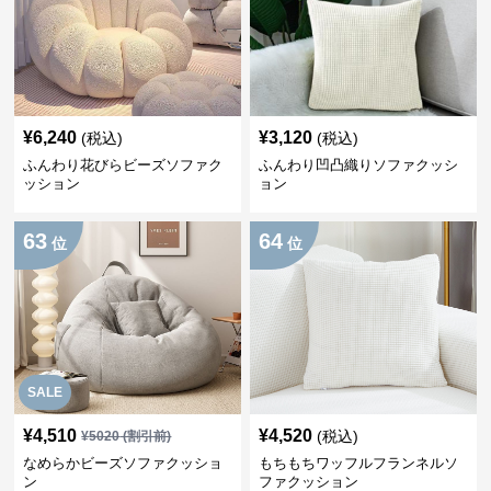
¥
6,240
¥
3,120
(税込)
(税込)
ふんわり花びらビーズソファク
ふんわり凹凸織りソファクッシ
ッション
ョン
63
64
位
位
SALE
¥
4,510
¥
4,520
(税込)
¥
5020
(割引前)
なめらかビーズソファクッショ
もちもちワッフルフランネルソ
ン
ファクッション