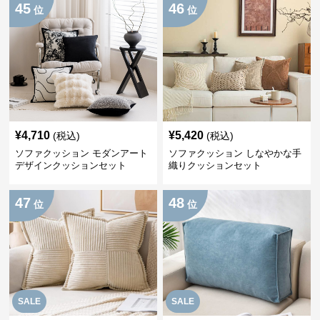
45
46
位
位
¥
4,710
¥
5,420
(税込)
(税込)
ソファクッション モダンアート
ソファクッション しなやかな手
デザインクッションセット
織りクッションセット
47
48
位
位
SALE
SALE