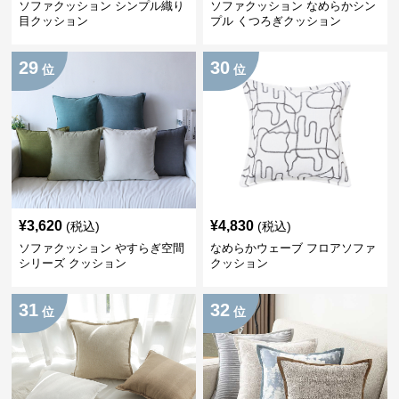
ソファクッション シンプル織り
ソファクッション なめらかシン
目クッション
プル くつろぎクッション
29
30
位
位
¥
3,620
¥
4,830
(税込)
(税込)
ソファクッション やすらぎ空間
なめらかウェーブ フロアソファ
シリーズ クッション
クッション
31
32
位
位