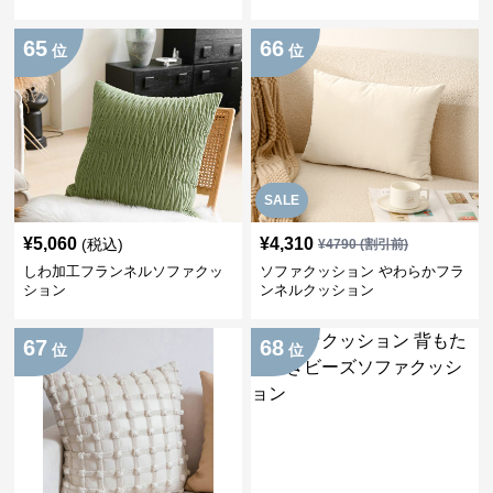
65
66
位
位
SALE
¥
5,060
¥
4,310
(税込)
¥
4790
(割引前)
しわ加工フランネルソファクッ
ソファクッション やわらかフラ
ション
ンネルクッション
67
68
位
位