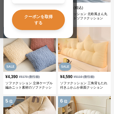
¥
4,360
¥
4,650
(税込)
¥
5130
(割引前)
ソファクッション 優雅な三色切
ソファクッション 北欧風まん丸
クーポンを取得
替クッション
ベルベットソファクッション
する
3
4
位
位
SALE
SALE
¥
4,390
¥
4,590
¥
5170
(割引前)
¥
5110
(割引前)
ソファクッション 立体ケーブル
ソファクッション 三角背もたれ
編みニット素材のソファクッシ
付きふかふか座面クッション
ョン
5
6
位
位