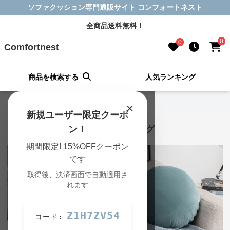
ソファクッション専門通販サイト コンフォートネスト
全商品送料無料！
0
0
Comfortnest
商品を検索する
人気ランキング
Comfortnest TOP
›
人気アイテム一覧
×
新規ユーザー限定クーポ
ソファクッションの人気ランキング
ン！
期間限定! 15%OFFクーポン
1
2
位
位
です
取得後、決済画面で自動適用さ
れます
Z1H7ZV54
コード:
SALE