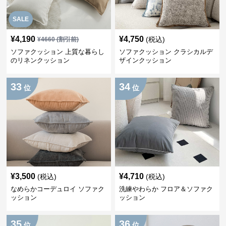
SALE
¥
4,190
¥
4,750
(税込)
¥
4660
(割引前)
ソファクッション 上質な暮らし
ソファクッション クラシカルデ
のリネンクッション
ザインクッション
33
34
位
位
¥
3,500
¥
4,710
(税込)
(税込)
なめらかコーデュロイ ソファク
洗練やわらか フロア＆ソファク
ッション
ッション
35
36
位
位