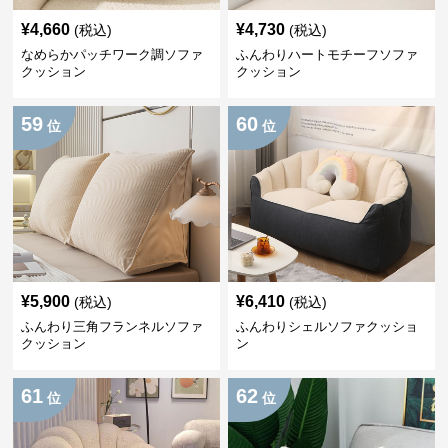
¥
4,660
¥
4,730
(税込)
(税込)
なめらかパッチワーク調ソファ
ふんわりハートモチーフソファ
クッション
クッション
59
60
位
位
¥
5,900
¥
6,410
(税込)
(税込)
ふんわり三角フランネルソファ
ふんわりシェルソファクッショ
クッション
ン
61
62
位
位