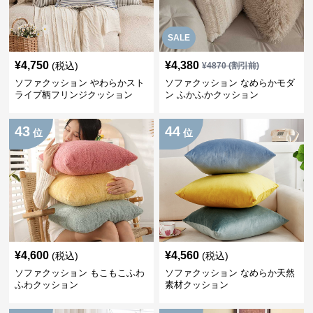
SALE
¥
4,750
¥
4,380
(税込)
¥
4870
(割引前)
ソファクッション やわらかスト
ソファクッション なめらかモダ
ライプ柄フリンジクッション
ン ふかふかクッション
43
44
位
位
¥
4,600
¥
4,560
(税込)
(税込)
ソファクッション もこもこふわ
ソファクッション なめらか天然
ふわクッション
素材クッション