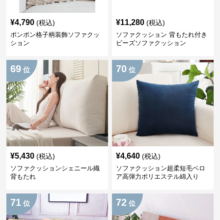
¥
4,790
¥
11,280
(税込)
(税込)
ポンポン格子柄装飾ソファクッ
ソファクッション 背もたれ付き
ション
ビーズソファクッション
69
70
位
位
¥
5,430
¥
4,640
(税込)
(税込)
ソファクッションシェニール織
ソファクッション超柔短毛ベロ
背もたれ
ア高弾力ポリエステル綿入り
71
72
位
位