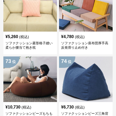
¥
5,260
¥
4,780
(税込)
(税込)
ソファクッション菱形格子縫い
ソファクッション座布団厚手高
柔らか腰当て抱き枕
反発滑り止め付き
73
74
位
位
¥
10,730
¥
6,730
(税込)
(税込)
ソファクッションビーズもちも
ソファクッションビーズ三角背