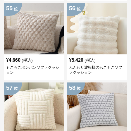
55
56
位
位
¥
4,660
¥
5,420
(税込)
(税込)
もこもこポンポンソファクッシ
ふんわり波模様のもこもこソフ
ョン
ァクッション
57
58
位
位