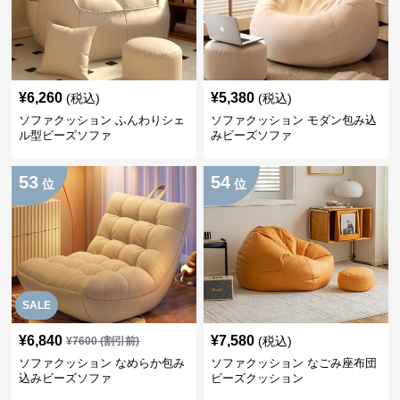
¥
6,260
¥
5,380
(税込)
(税込)
ソファクッション ふんわりシェ
ソファクッション モダン包み込
ル型ビーズソファ
みビーズソファ
53
54
位
位
SALE
¥
6,840
¥
7,580
(税込)
¥
7600
(割引前)
ソファクッション なめらか包み
ソファクッション なごみ座布団
込みビーズソファ
ビーズクッション