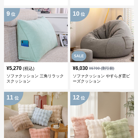
9
10
位
位
SALE
¥
5,270
¥
6,030
(税込)
¥
6700
(割引前)
ソファクッション 三角リラック
ソファクッション やすらぎ雲ビ
スクッション
ーズクッション
11
12
位
位