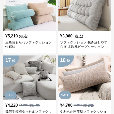
¥
5,210
¥
3,960
(税込)
(税込)
三角背もたれソファクッション
ソファクッション 包み込むやす
快眠枕
らぎ 北欧風ビッグクッション
17
18
位
位
SALE
SALE
¥
4,220
¥
4,700
¥
4690
(割引前)
¥
5230
(割引前)
幾何学模様タッセルソファクッ
やわらか円筒型ソファクッショ