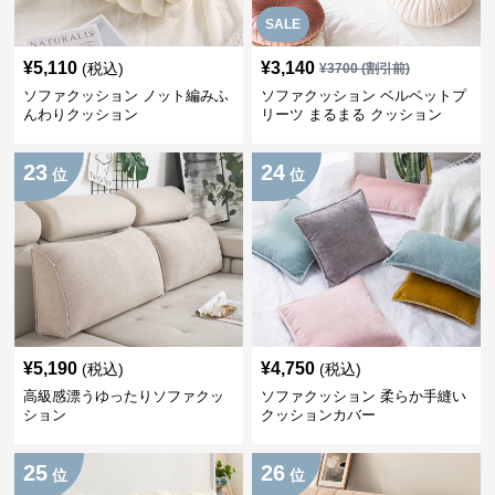
SALE
¥
5,110
¥
3,140
(税込)
¥
3700
(割引前)
ソファクッション ノット編みふ
ソファクッション ベルベットプ
んわりクッション
リーツ まるまる クッション
23
24
位
位
¥
5,190
¥
4,750
(税込)
(税込)
高級感漂うゆったりソファクッ
ソファクッション 柔らか手縫い
ション
クッションカバー
25
26
位
位