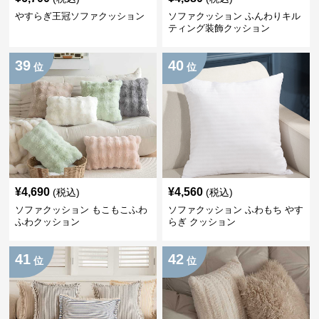
やすらぎ王冠ソファクッション
ソファクッション ふんわりキル
ティング装飾クッション
39
40
位
位
¥
4,690
¥
4,560
(税込)
(税込)
ソファクッション もこもこふわ
ソファクッション ふわもち やす
ふわクッション
らぎ クッション
41
42
位
位