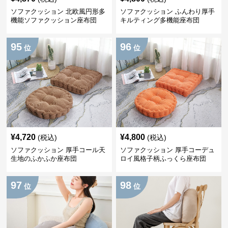
ソファクッション 北欧風円形多
ソファクッション ふんわり厚手
機能ソファクッション座布団
キルティング多機能座布団
95
96
位
位
¥
4,720
¥
4,800
(税込)
(税込)
ソファクッション 厚手コール天
ソファクッション 厚手コーデュ
生地のふかふか座布団
ロイ風格子柄ふっくら座布団
97
98
位
位