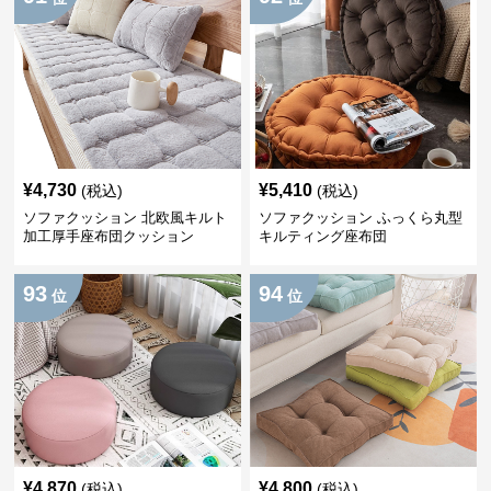
¥
4,730
¥
5,410
(税込)
(税込)
ソファクッション 北欧風キルト
ソファクッション ふっくら丸型
加工厚手座布団クッション
キルティング座布団
93
94
位
位
¥
4,870
¥
4,800
(税込)
(税込)