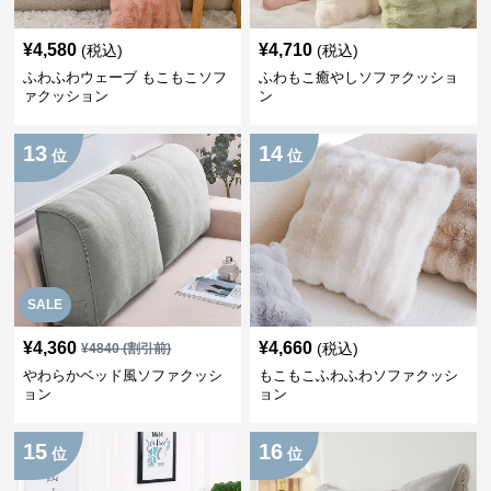
¥
4,580
¥
4,710
(税込)
(税込)
ふわふわウェーブ もこもこソフ
ふわもこ癒やしソファクッショ
ァクッション
ン
13
14
位
位
SALE
¥
4,360
¥
4,660
(税込)
¥
4840
(割引前)
やわらかベッド風ソファクッシ
もこもこふわふわソファクッシ
ョン
ョン
15
16
位
位