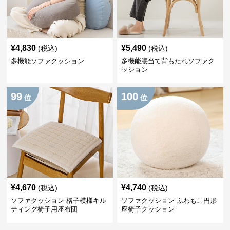
¥
4,830
¥
5,490
(税込)
(税込)
多機能ソファクッション
多機能腰当て背もたれソファク
ッション
99
100
位
位
¥
4,670
¥
4,740
(税込)
(税込)
ソファクッション 格子模様キル
ソファクッション ふわもこ円形
ティング椅子用座布団
座椅子クッション