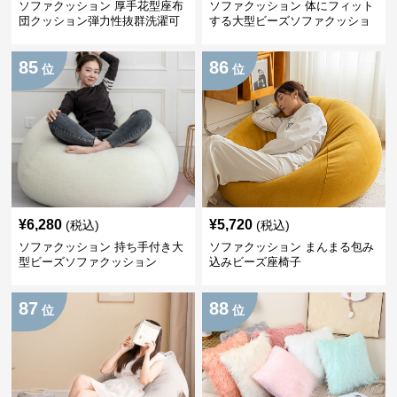
ソファクッション 厚手花型座布
ソファクッション 体にフィット
団クッション弾力性抜群洗濯可
する大型ビーズソファクッショ
能
ン
85
86
位
位
¥
6,280
¥
5,720
(税込)
(税込)
ソファクッション 持ち手付き大
ソファクッション まんまる包み
型ビーズソファクッション
込みビーズ座椅子
87
88
位
位