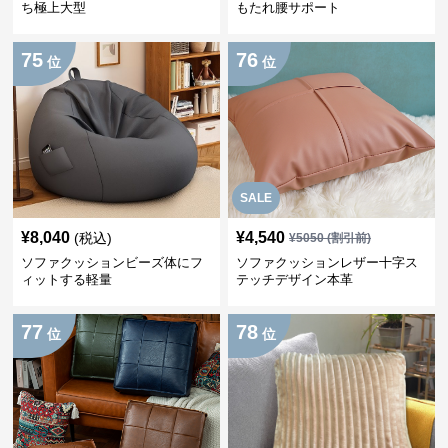
ち極上大型
もたれ腰サポート
75
76
位
位
SALE
¥
8,040
¥
4,540
(税込)
¥
5050
(割引前)
ソファクッションビーズ体にフ
ソファクッションレザー十字ス
ィットする軽量
テッチデザイン本革
77
78
位
位