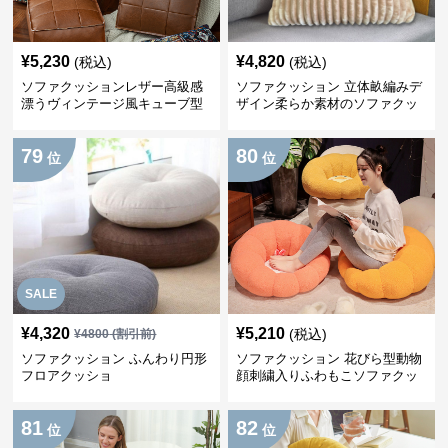
¥
5,230
¥
4,820
(税込)
(税込)
ソファクッションレザー高級感
ソファクッション 立体畝編みデ
漂うヴィンテージ風キューブ型
ザイン柔らか素材のソファクッ
ション
79
80
位
位
SALE
¥
4,320
¥
5,210
(税込)
¥
4800
(割引前)
ソファクッション ふんわり円形
ソファクッション 花びら型動物
フロアクッショ
顔刺繍入りふわもこソファクッ
ション
81
82
位
位