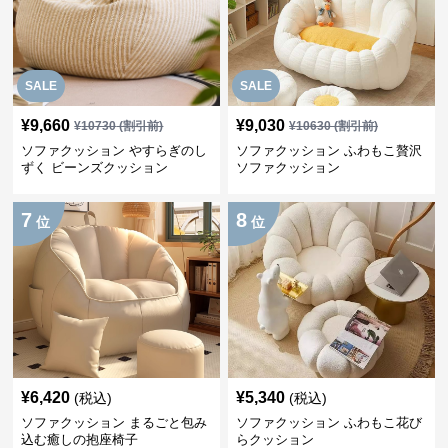
SALE
SALE
¥
9,660
¥
9,030
¥
10730
(割引前)
¥
10630
(割引前)
ソファクッション やすらぎのし
ソファクッション ふわもこ贅沢
ずく ビーンズクッション
ソファクッション
7
8
位
位
¥
6,420
¥
5,340
(税込)
(税込)
ソファクッション まるごと包み
ソファクッション ふわもこ花び
込む癒しの抱座椅子
らクッション