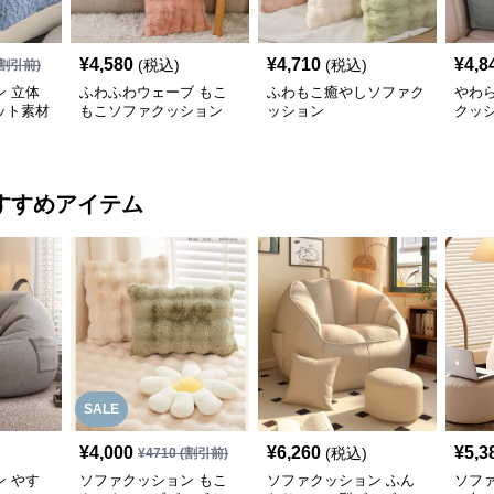
¥
4,580
¥
4,710
¥
4,8
(税込)
(税込)
割引前)
 立体
ふわふわウェーブ もこ
ふわもこ癒やしソファク
やわ
ット素材
もこソファクッション
ッション
クッ
ョン
すすめアイテム
SALE
¥
4,000
¥
6,260
¥
5,3
(税込)
¥
4710
(割引前)
 やす
ソファクッション もこ
ソファクッション ふん
ソフ