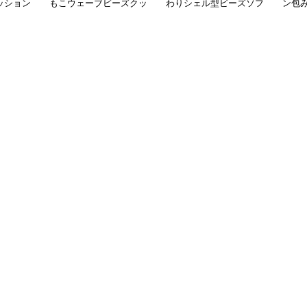
ッション
もこウェーブビーズクッ
わりシェル型ビーズソフ
ン包
ション
ァ