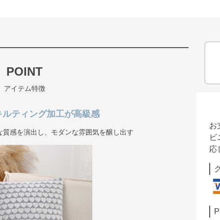
POINT
アイテム特徴
キルティング加工が高級感
お
な質感を演出し、モダンな雰囲気を醸し出す
ビ
応
P