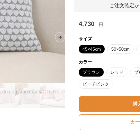
ご注文確定か
4,730
円
サイズ
Next slide
45×45cm
50×50cm
カラー
ブラウン
レッド
ブ
ピーチピンク
購
カー