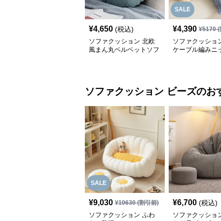
SALE
¥
4,650
¥
4,390
(税込)
¥
5170
(
ソファクッション 北欧
ソファクッション
風まん丸ベルベットソフ
ケーブル編みニ
ァクッション
のソファクッシ
ソファクッション
ビーズ
のお
SALE
¥
9,030
¥
6,700
(税込)
¥
10630
(割引前)
ソファクッション ふわ
ソファクッション