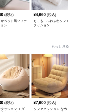
40
¥
4,660
¥
4,690
(税込)
(税込)
(税込)
らかベッド風ソファ
もこもこふわふわソファ
幾何学模様タッセルソフ
ション
クッション
ァクッション
もっと見る
80
¥
7,600
¥
6,410
(税込)
(税込)
(税込)
ァクッション モダ
ソファクッション なめ
ふんわりシェルソファク