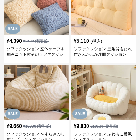
SALE
¥
4,390
¥
5,110
(税込)
¥
5170
(割引前)
ソファクッション 立体ケーブル
ソファクッション 三角背もたれ
編みニット素材のソファクッシ
付きふかふか座面クッション
ョン
SALE
SALE
¥
9,660
¥
9,030
¥
10730
(割引前)
¥
10630
(割引前)
ソファクッション やすらぎのし
ソファクッション ふわもこ贅沢
ずく ビーンズクッション
ソファクッション