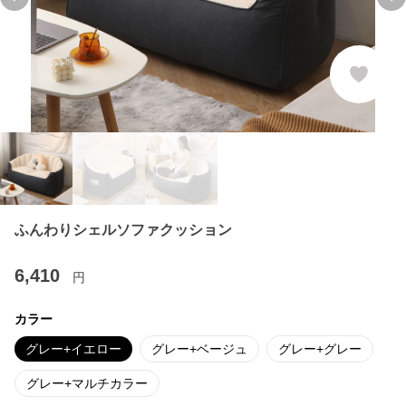
Previous slide
Ne
ふんわりシェルソファクッション
6,410
円
カラー
グレー+イエロー
グレー+ベージュ
グレー+グレー
グレー+マルチカラー