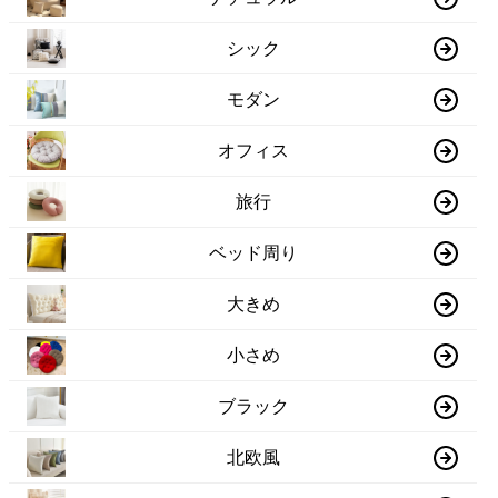
シック
モダン
オフィス
旅行
ベッド周り
大きめ
小さめ
ブラック
北欧風