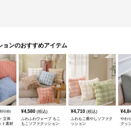
ション
のおすすめアイテム
¥
4,580
¥
4,710
¥
4,8
(税込)
(税込)
割引前)
 立体
ふわふわウェーブ もこ
ふわもこ癒やしソファク
やわ
ット素材
もこソファクッション
ッション
クッ
ョン