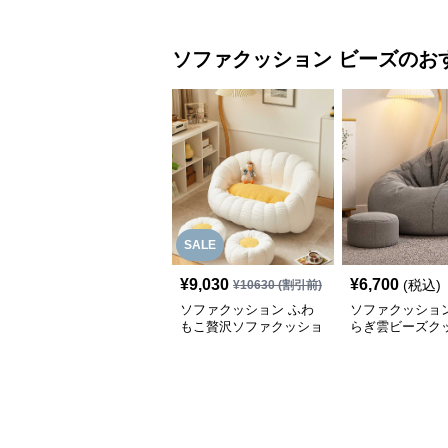
ソファクッション
ビーズ
のお
SALE
¥
9,030
¥
6,700
(税込)
¥
10630
(割引前)
ソファクッション ふわ
ソファクッション
もこ贅沢ソファクッショ
らぎ雲ビーズク
ン