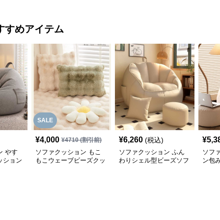
すすめアイテム
SALE
¥
4,000
¥
6,260
¥
5,3
(税込)
¥
4710
(割引前)
 やす
ソファクッション もこ
ソファクッション ふん
ソフ
ッション
もこウェーブビーズクッ
わりシェル型ビーズソフ
ン包
ション
ァ