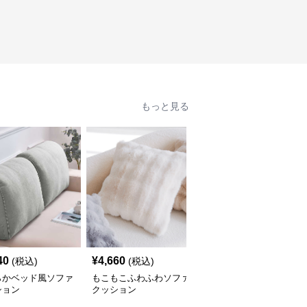
もっと見る
40
¥
4,660
¥
4,690
(税込)
(税込)
(税込)
らかベッド風ソファ
もこもこふわふわソファ
幾何学模様タッセルソフ
ション
クッション
ァクッション