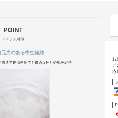
POINT
アイテム特徴
復元力のある中空繊維
お
空構造で長期使用でも快適な座り心地を維持
ビ
応
P