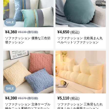
SALE
¥
4,360
¥
4,650
(税込)
¥
5130
(割引前)
ソファクッション 優雅な三色切
ソファクッション 北欧風まん丸
替クッション
ベルベットソファクッション
SALE
¥
4,390
¥
5,110
(税込)
¥
5170
(割引前)
ソファクッション 立体ケーブル
ソファクッション 三角背もたれ
編みニット素材のソファクッシ
付きふかふか座面クッション