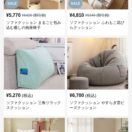
SALE
SALE
¥
5,770
¥
4,810
¥
6420
(割引前)
¥
5340
(割引前)
ソファクッション まるごと包み
ソファクッション ふわもこ花び
込む癒しの抱座椅子
らクッション
¥
5,270
¥
6,700
(税込)
(税込)
ソファクッション 三角リラック
ソファクッション やすらぎ雲ビ
スクッション
ーズクッション