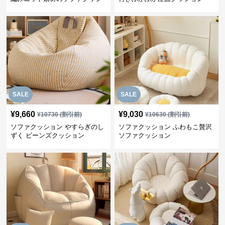
ョン
SALE
SALE
¥
9,660
¥
9,030
¥
10730
(割引前)
¥
10630
(割引前)
ソファクッション やすらぎのし
ソファクッション ふわもこ贅沢
ずく ビーンズクッション
ソファクッション