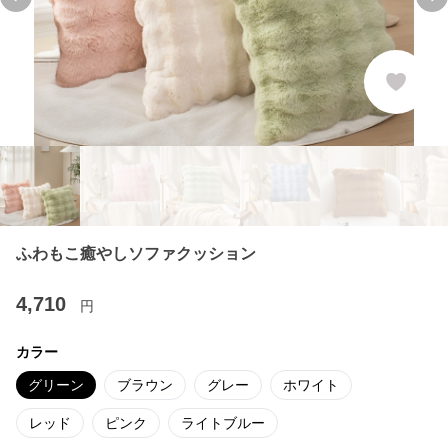
Previous slide
Ne
ふわもこ癒やしソファクッション
4,710
円
カラー
グリーン
ブラウン
グレー
ホワイト
レッド
ピンク
ライトブルー