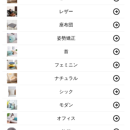
レザー
座布団
姿勢矯正
首
フェミニン
ナチュラル
シック
モダン
オフィス