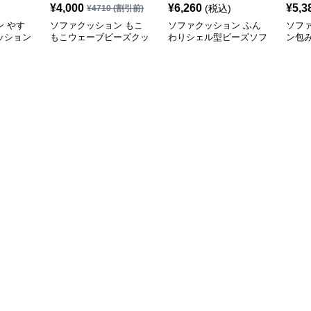
¥
4,000
¥
6,260
¥
5,3
(税込)
¥
4710
(割引前)
 やす
ソファクッション もこ
ソファクッション ふん
ソフ
ッション
もこウェーブビーズクッ
わりシェル型ビーズソフ
ン包
ション
ァ