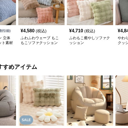
¥
4,580
¥
4,710
¥
4,8
(税込)
(税込)
割引前)
 立体
ふわふわウェーブ もこ
ふわもこ癒やしソファク
やわ
ット素材
もこソファクッション
ッション
クッ
ョン
すすめアイテム
SALE