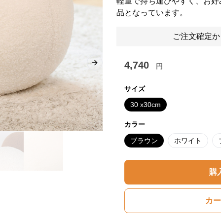
軽量で持ち運びやすく、お好
品となっています。
ご注文確定か
4,740
円
Next slide
サイズ
30 x30cm
カラー
ブラウン
ホワイト
購
カー