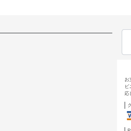
お
ビ
応
P