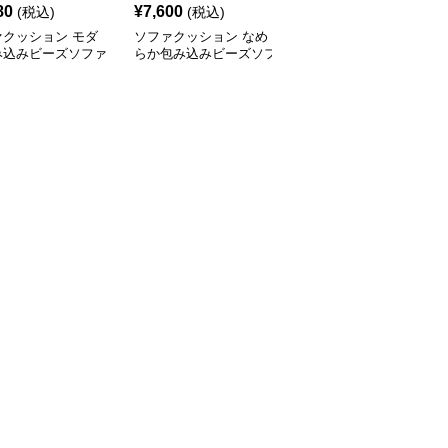
80
¥
7,600
¥
6,410
(税込)
(税込)
(税込)
ァクッション モダ
ソファクッション なめ
ふんわりシェルソファク
み込みビーズソファ
らか包み込みビーズソフ
ッション
ァ