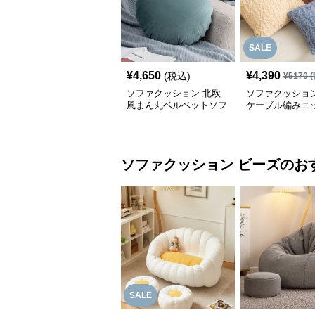
SALE
¥
4,650
¥
4,390
(税込)
¥
5170
(
ソファクッション 北欧
ソファクッション
風まん丸ベルベットソフ
ケーブル編みニ
ァクッション
のソファクッシ
ソファクッション
ビーズ
のお
SALE