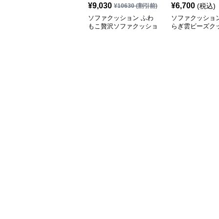
¥
9,030
¥
6,700
(税込)
¥
10630
(割引前)
ソファクッション ふわ
ソファクッション
もこ贅沢ソファクッショ
らぎ雲ビーズク
ン