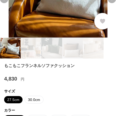
Previous slide
Ne
もこもこフランネルソファクッション
4,830
円
サイズ
27.5cm
30.0cm
カラー