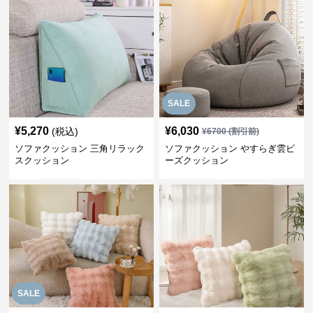
SALE
¥
5,270
¥
6,030
(税込)
¥
6700
(割引前)
ソファクッション 三角リラック
ソファクッション やすらぎ雲ビ
スクッション
ーズクッション
SALE