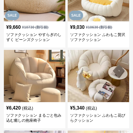
SALE
SALE
¥
9,660
¥
9,030
¥
10730
(割引前)
¥
10630
(割引前)
ソファクッション やすらぎのし
ソファクッション ふわもこ贅沢
ずく ビーンズクッション
ソファクッション
¥
6,420
¥
5,340
(税込)
(税込)
ソファクッション まるごと包み
ソファクッション ふわもこ花び
込む癒しの抱座椅子
らクッション