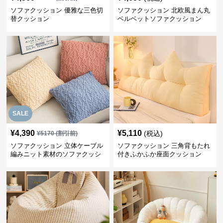
ソファクッション 優雅な三色切
ソファクッション 北欧風まん丸
替クッション
ベルベットソファクッション
SALE
¥
4,390
¥
5,110
(税込)
¥
5170
(割引前)
ソファクッション 立体ケーブル
ソファクッション 三角背もたれ
編みニット素材のソファクッシ
付きふかふか座面クッション
ョン