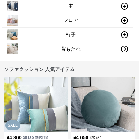
車
フロア
椅子
背もたれ
ソファクッション 人気アイテム
SALE
¥
4,360
¥
4,650
(税込)
¥
5130
(割引前)