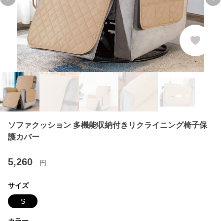
Previous slide
Ne
ソファクッション 多機能収納付きリクライニング椅子保
護カバー
5,260
円
サイズ
S