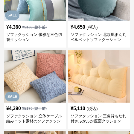
SALE
¥
4,360
¥
4,650
(税込)
¥
5130
(割引前)
ソファクッション 優雅な三色切
ソファクッション 北欧風まん丸
替クッション
ベルベットソファクッション
SALE
¥
4,390
¥
5,110
(税込)
¥
5170
(割引前)
ソファクッション 立体ケーブル
ソファクッション 三角背もたれ
編みニット素材のソファクッシ
付きふかふか座面クッション
ョン