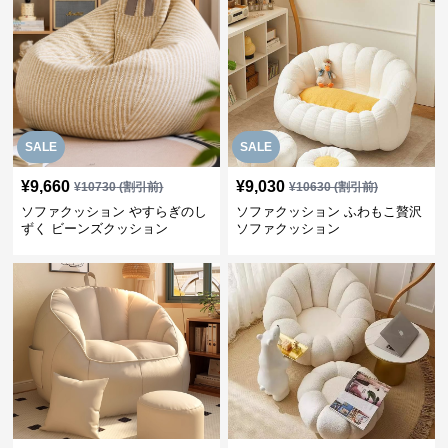
SALE
SALE
¥
9,660
¥
9,030
¥
10730
(割引前)
¥
10630
(割引前)
ソファクッション やすらぎのし
ソファクッション ふわもこ贅沢
ずく ビーンズクッション
ソファクッション