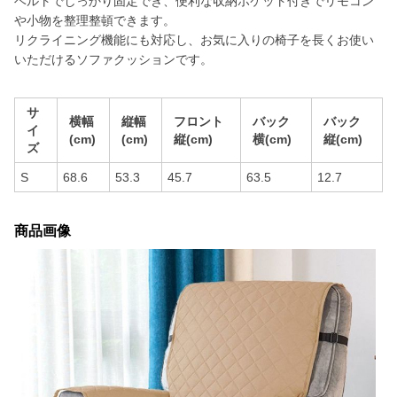
ベルトでしっかり固定でき、便利な収納ポケット付きでリモコン
や小物を整理整頓できます。
リクライニング機能にも対応し、お気に入りの椅子を長くお使い
いただけるソファクッションです。
サ
横幅
縦幅
フロント
バック
バック
イ
(cm)
(cm)
縦(cm)
横(cm)
縦(cm)
ズ
S
68.6
53.3
45.7
63.5
12.7
商品画像