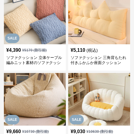
SALE
¥
4,390
¥
5,110
(税込)
¥
5170
(割引前)
ソファクッション 立体ケーブル
ソファクッション 三角背もたれ
編みニット素材のソファクッシ
付きふかふか座面クッション
ョン
SALE
SALE
¥
9,660
¥
9,030
¥
10730
(割引前)
¥
10630
(割引前)