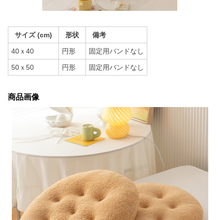
サイズ (cm)
形状
備考
40ｘ40
円形
固定用バンドなし
50ｘ50
円形
固定用バンドなし
商品画像