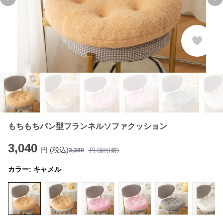
Previous slide
Ne
もちもちパン型フランネルソファクッション
3,040
円 (税込)
3,380
円 (割引前)
カラー:
キャメル