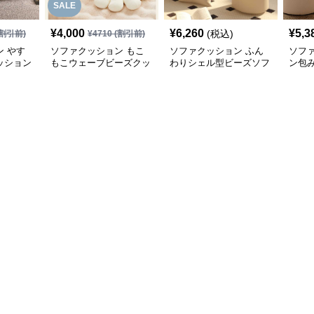
SALE
¥
4,000
¥
6,260
¥
5,3
(税込)
割引前)
¥
4710
(割引前)
 やす
ソファクッション もこ
ソファクッション ふん
ソフ
ッション
もこウェーブビーズクッ
わりシェル型ビーズソフ
ン包
ション
ァ