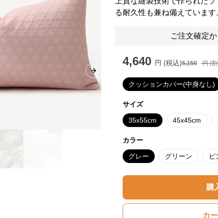
上質な縫製技術で作られたソ
る耐久性も兼ね備えています
ご注文確定か
4,640
円 (税込)
5,150
円 (
Next slide
クッションカバー(中身なし)
サイズ
35x55cm
45x45cm
カラー
グレー
グリーン
ピ
購
カー