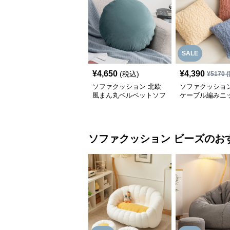
SALE
¥
4,650
¥
4,390
(税込)
¥
5170
(
ソファクッション 北欧
ソファクッション
風まん丸ベルベットソフ
ケーブル編みニ
ァクッション
のソファクッシ
ソファクッション
ビーズ
のお