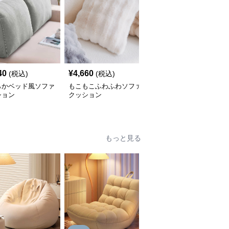
40
¥
4,660
¥
4,690
(税込)
(税込)
(税込)
らかベッド風ソファ
もこもこふわふわソファ
幾何学模様タッセルソフ
ション
クッション
ァクッション
もっと見る