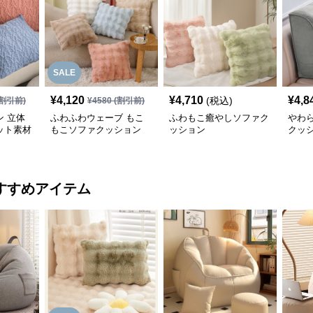
SALE
¥
4,120
¥
4,710
¥
4,8
(税込)
割引前)
¥
4580
(割引前)
 立体
ふわふわウェーブ もこ
ふわもこ癒やしソファク
やわ
ット素材
もこソファクッション
ッション
クッ
ョン
すすめアイテム