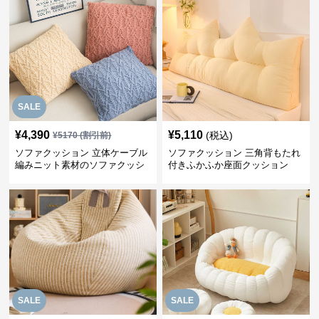
SALE
¥
4,390
¥
5,110
(税込)
¥
5170
(割引前)
ソファクッション 立体ケーブル
ソファクッション 三角背もたれ
編みニット素材のソファクッシ
付きふかふか座面クッション
ョン
SALE
SALE