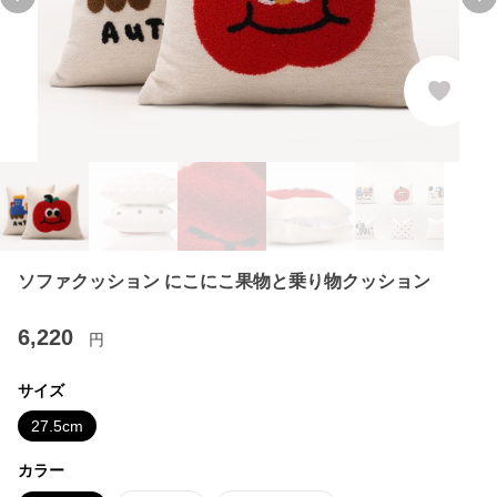
Previous slide
Ne
ソファクッション にこにこ果物と乗り物クッション
6,220
円
サイズ
27.5cm
カラー