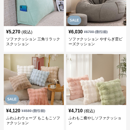
SALE
¥
5,270
¥
6,030
(税込)
¥
6700
(割引前)
ソファクッション 三角リラック
ソファクッション やすらぎ雲ビ
スクッション
ーズクッション
SALE
¥
4,120
¥
4,710
(税込)
¥
4580
(割引前)
ふわふわウェーブ もこもこソフ
ふわもこ癒やしソファクッショ
ァクッション
ン