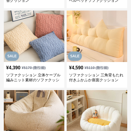
替クッション
ベルベットソファクッション
SALE
SALE
¥
4,390
¥
4,590
¥
5170
(割引前)
¥
5110
(割引前)
ソファクッション 立体ケーブル
ソファクッション 三角背もたれ
編みニット素材のソファクッシ
付きふかふか座面クッション
ョン