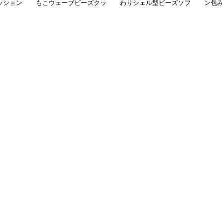
ッション
もこウェーブビーズクッ
わりシェル型ビーズソフ
ン包
ション
ァ