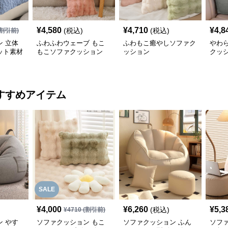
¥
4,580
¥
4,710
¥
4,8
(税込)
(税込)
割引前)
 立体
ふわふわウェーブ もこ
ふわもこ癒やしソファク
やわ
ット素材
もこソファクッション
ッション
クッ
ョン
すすめアイテム
SALE
¥
4,000
¥
6,260
¥
5,3
(税込)
¥
4710
(割引前)
 やす
ソファクッション もこ
ソファクッション ふん
ソフ