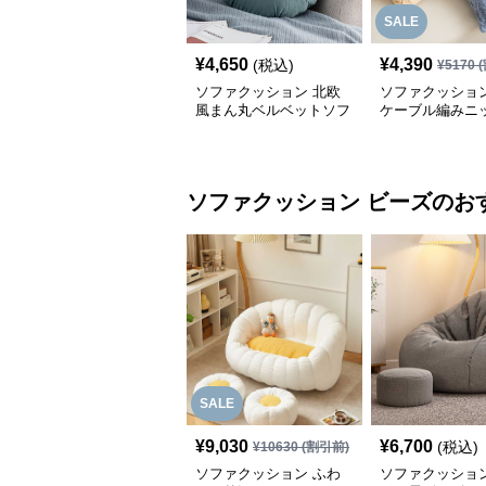
SALE
¥
4,650
¥
4,390
(税込)
¥
5170
(
ソファクッション 北欧
ソファクッション
風まん丸ベルベットソフ
ケーブル編みニ
ァクッション
のソファクッシ
ソファクッション
ビーズ
のお
SALE
¥
9,030
¥
6,700
(税込)
¥
10630
(割引前)
ソファクッション ふわ
ソファクッション