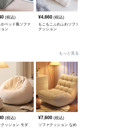
40
¥
4,660
¥
4,690
(税込)
(税込)
(税込)
らかベッド風ソファ
もこもこふわふわソファ
幾何学模様タッセルソフ
ション
クッション
ァクッション
もっと見る
80
¥
7,600
¥
6,410
(税込)
(税込)
(税込)
ァクッション モダ
ソファクッション なめ
ふんわりシェルソファク