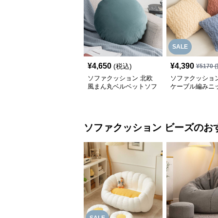
SALE
¥
4,650
¥
4,390
(税込)
¥
5170
(
ソファクッション 北欧
ソファクッション
風まん丸ベルベットソフ
ケーブル編みニ
ァクッション
のソファクッシ
ソファクッション
ビーズ
のお