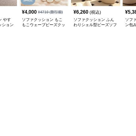
SALE
¥
4,000
¥
6,260
¥
5,3
(税込)
¥
4710
(割引前)
 やす
ソファクッション もこ
ソファクッション ふん
ソフ
ッション
もこウェーブビーズクッ
わりシェル型ビーズソフ
ン包
ション
ァ