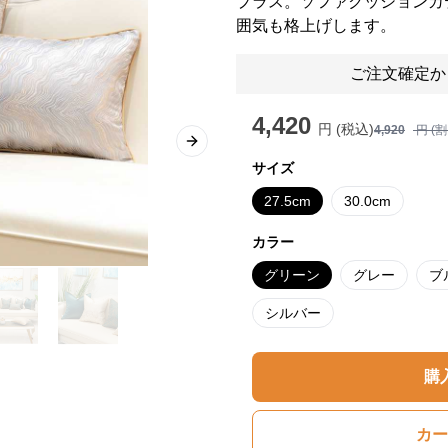
プラス。ソファクッションカ
囲気も格上げします。
ご注文確定か
4,420
円 (税込)
4,920
円 (
Next slide
サイズ
27.5cm
30.0cm
カラー
グリーン
グレー
ブ
シルバー
購
カー