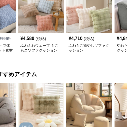
¥
4,580
¥
4,710
¥
4,8
(税込)
(税込)
割引前)
 立体
ふわふわウェーブ もこ
ふわもこ癒やしソファク
やわ
ット素材
もこソファクッション
ッション
クッ
ョン
すすめアイテム