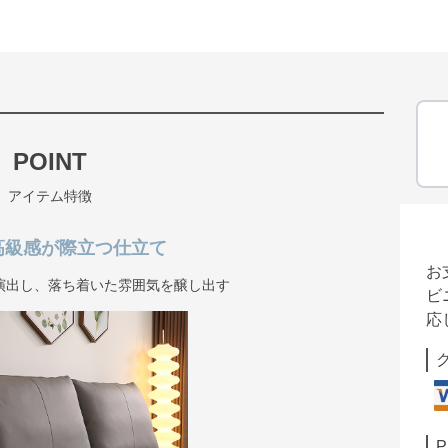
POINT
アイテム特徴
高級感が際立つ仕立て
お
演出し、落ち着いた雰囲気を醸し出す
ビ
応
P