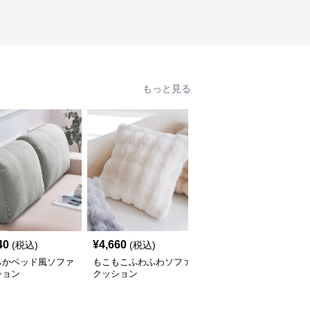
もっと見る
40
¥
4,660
¥
4,690
(税込)
(税込)
(税込)
らかベッド風ソファ
もこもこふわふわソファ
幾何学模様タッセルソフ
ション
クッション
ァクッション