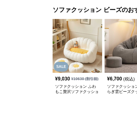
ソファクッション
ビーズ
のお
SALE
¥
9,030
¥
6,700
(税込)
¥
10630
(割引前)
ソファクッション ふわ
ソファクッション
もこ贅沢ソファクッショ
らぎ雲ビーズク
ン