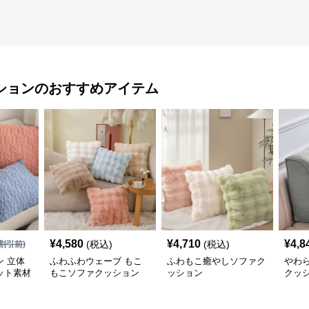
ション
のおすすめアイテム
¥
4,580
¥
4,710
¥
4,8
(税込)
(税込)
割引前)
 立体
ふわふわウェーブ もこ
ふわもこ癒やしソファク
やわ
ット素材
もこソファクッション
ッション
クッ
ョン