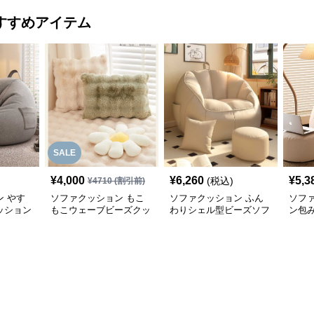
すすめアイテム
SALE
¥
4,000
¥
6,260
¥
5,3
(税込)
¥
4710
(割引前)
 やす
ソファクッション もこ
ソファクッション ふん
ソフ
ッション
もこウェーブビーズクッ
わりシェル型ビーズソフ
ン包
ション
ァ