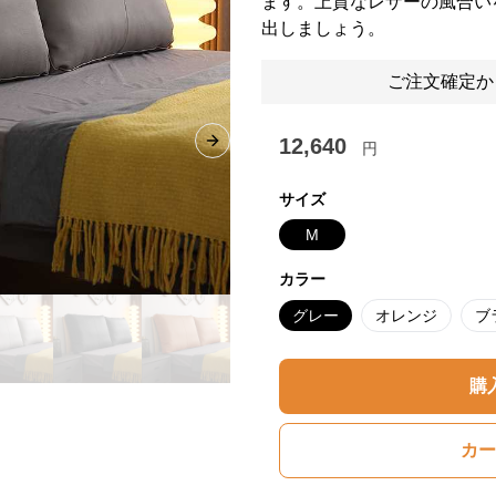
ます。上質なレザーの風合い
出しましょう。
ご注文確定か
12,640
円
Next slide
サイズ
M
カラー
グレー
オレンジ
ブ
購
カー