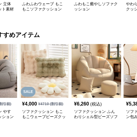
 立体
ふわふわウェーブ もこ
ふわもこ癒やしソファク
やわ
ット素材
もこソファクッション
ッション
クッ
ョン
すすめアイテム
SALE
¥
4,000
¥
6,260
¥
5,3
(税込)
割引前)
¥
4710
(割引前)
 やす
ソファクッション もこ
ソファクッション ふん
ソフ
ッション
もこウェーブビーズクッ
わりシェル型ビーズソフ
ン包
ション
ァ