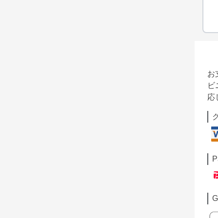
お
ビ
応
P
G