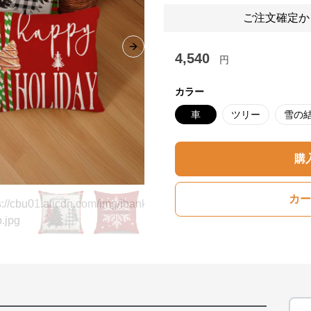
ご注文確定か
Next slide
4,540
円
カラー
車
ツリー
雪の
購
カー