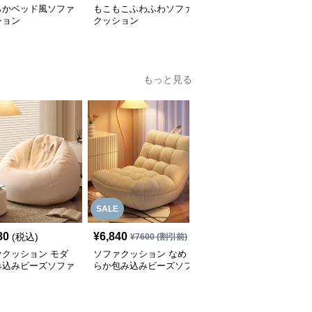
らかベッド風ソファ
もこもこふわふわソファ
幾何学模様タッセルソフ
ション
クッション
ァクッション
もっと見る
SALE
80
¥
6,840
¥
6,410
(税込)
(税込)
¥
7600
(割引前)
ァクッション モダ
ソファクッション なめ
ふんわりシェルソファク
み込みビーズソファ
らか包み込みビーズソフ
ッション
ァ