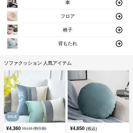
車
フロア
椅子
背もたれ
ソファクッション 人気アイテム
SALE
¥
4,360
¥
4,650
(税込)
¥
5130
(割引前)