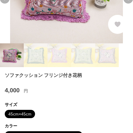
Previous slide
Ne
ソファクッション フリンジ付き花柄
4,000
円
サイズ
45cm×45cm
カラー