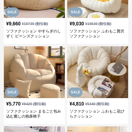
SALE
SALE
¥
9,660
¥
9,030
¥
10730
(割引前)
¥
10630
(割引前)
ソファクッション やすらぎのし
ソファクッション ふわもこ贅沢
ずく ビーンズクッション
ソファクッション
SALE
SALE
¥
5,770
¥
4,810
¥
6420
(割引前)
¥
5340
(割引前)
ソファクッション まるごと包み
ソファクッション ふわもこ花び
込む癒しの抱座椅子
らクッション