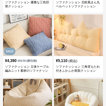
ソファクッション 優雅な三色切
ソファクッション 北欧風まん丸
替クッション
ベルベットソファクッション
SALE
¥
4,390
¥
5,110
(税込)
¥
5170
(割引前)
ソファクッション 立体ケーブル
ソファクッション 三角背もたれ
編みニット素材のソファクッシ
付きふかふか座面クッション
ョン