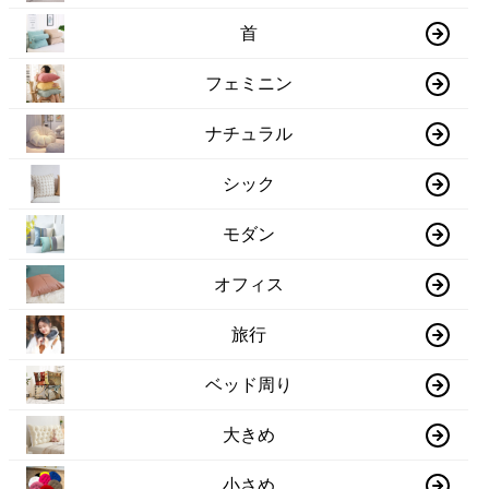
首
フェミニン
ナチュラル
シック
モダン
オフィス
旅行
ベッド周り
大きめ
小さめ