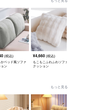
もっと見る
40
¥
4,660
¥
4,690
(税込)
(税込)
(税込)
らかベッド風ソファ
もこもこふわふわソファ
幾何学模様タッセルソフ
ション
クッション
ァクッション
もっと見る