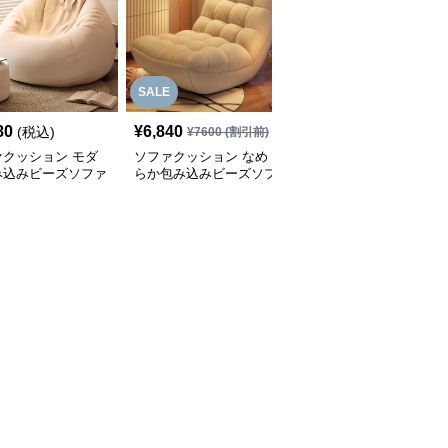
SALE
80
¥
6,840
¥
6,410
(税込)
(税込)
¥
7600
(割引前)
ァクッション モダ
ソファクッション なめ
ふんわりシェルソファク
み込みビーズソファ
らか包み込みビーズソフ
ッション
ァ