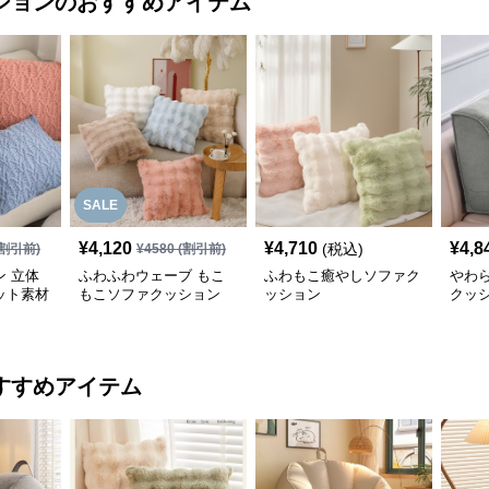
ション
のおすすめアイテム
SALE
¥
4,120
¥
4,710
¥
4,8
(税込)
割引前)
¥
4580
(割引前)
 立体
ふわふわウェーブ もこ
ふわもこ癒やしソファク
やわ
ット素材
もこソファクッション
ッション
クッ
ョン
すすめアイテム