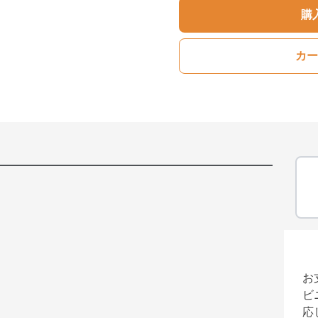
購
カー
お
ビ
応