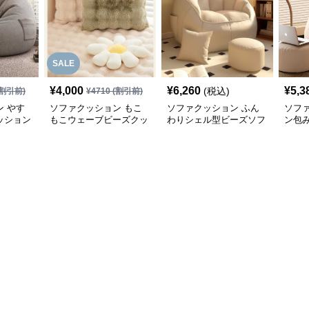
SALE
¥
4,000
¥
6,260
¥
5,3
(税込)
割引前)
¥
4710
(割引前)
 やす
ソファクッション もこ
ソファクッション ふん
ソフ
ッション
もこウェーブビーズクッ
わりシェル型ビーズソフ
ン包
ション
ァ