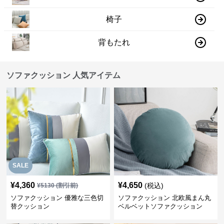
椅子
背もたれ
ソファクッション 人気アイテム
SALE
¥
4,360
¥
4,650
(税込)
¥
5130
(割引前)
ソファクッション 優雅な三色切
ソファクッション 北欧風まん丸
替クッション
ベルベットソファクッション