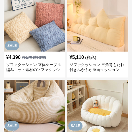
SALE
¥
4,390
¥
5,110
(税込)
¥
5170
(割引前)
ソファクッション 立体ケーブル
ソファクッション 三角背もたれ
編みニット素材のソファクッシ
付きふかふか座面クッション
ョン
SALE
SALE