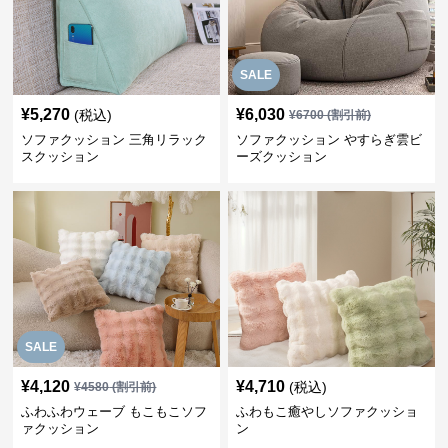
SALE
¥
5,270
¥
6,030
(税込)
¥
6700
(割引前)
ソファクッション 三角リラック
ソファクッション やすらぎ雲ビ
スクッション
ーズクッション
SALE
¥
4,120
¥
4,710
(税込)
¥
4580
(割引前)
ふわふわウェーブ もこもこソフ
ふわもこ癒やしソファクッショ
ァクッション
ン