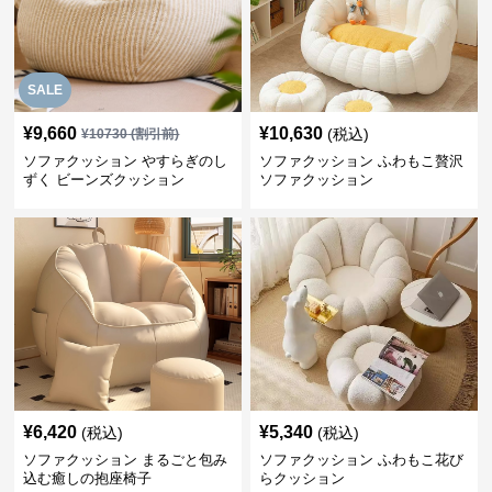
SALE
¥
9,660
¥
10,630
(税込)
¥
10730
(割引前)
ソファクッション やすらぎのし
ソファクッション ふわもこ贅沢
ずく ビーンズクッション
ソファクッション
¥
6,420
¥
5,340
(税込)
(税込)
ソファクッション まるごと包み
ソファクッション ふわもこ花び
込む癒しの抱座椅子
らクッション