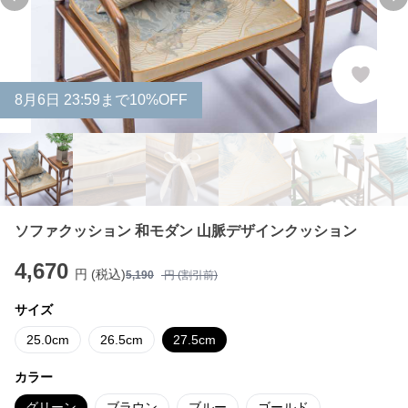
Previous slide
Ne
8
月
6
日 23:59まで10%OFF
ソファクッション 和モダン 山脈デザインクッション
4,670
円 (税込)
5,190
円 (割引前)
サイズ
25.0cm
26.5cm
27.5cm
カラー
グリーン
ブラウン
ブルー
ゴールド