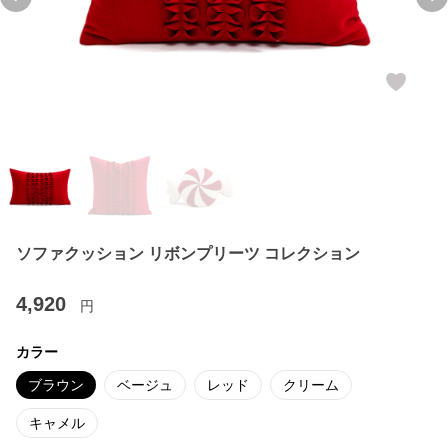
Previous slide
Ne
ソファクッション リボンプリーツ コレクション
4,920
円
カラー
ブラウン
ベージュ
レッド
クリーム
キャメル