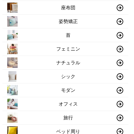
座布団
姿勢矯正
首
フェミニン
ナチュラル
シック
モダン
オフィス
旅行
ベッド周り