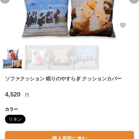
Previous slide
Ne
ソファクッション 眠りのやすらぎ クッションカバー
4,520
円
カラー
リネン
購入画面に進む