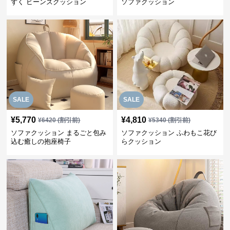
ずく ビーンズクッション
ソファクッション
SALE
SALE
¥
5,770
¥
4,810
¥
6420
(割引前)
¥
5340
(割引前)
ソファクッション まるごと包み
ソファクッション ふわもこ花び
込む癒しの抱座椅子
らクッション