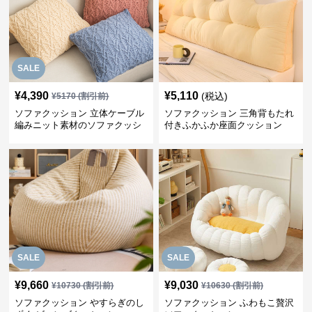
SALE
¥
4,390
¥
5,110
(税込)
¥
5170
(割引前)
ソファクッション 立体ケーブル
ソファクッション 三角背もたれ
編みニット素材のソファクッシ
付きふかふか座面クッション
ョン
SALE
SALE
¥
9,660
¥
9,030
¥
10730
(割引前)
¥
10630
(割引前)
ソファクッション やすらぎのし
ソファクッション ふわもこ贅沢