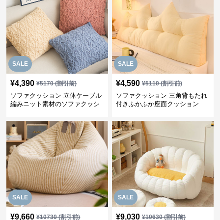
SALE
SALE
¥
4,390
¥
4,590
¥
5170
(割引前)
¥
5110
(割引前)
ソファクッション 立体ケーブル
ソファクッション 三角背もたれ
編みニット素材のソファクッシ
付きふかふか座面クッション
ョン
SALE
SALE
¥
9,660
¥
9,030
¥
10730
(割引前)
¥
10630
(割引前)