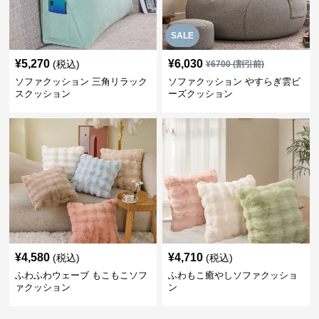
SALE
¥
5,270
¥
6,030
(税込)
¥
6700
(割引前)
ソファクッション 三角リラック
ソファクッション やすらぎ雲ビ
スクッション
ーズクッション
¥
4,580
¥
4,710
(税込)
(税込)
ふわふわウェーブ もこもこソフ
ふわもこ癒やしソファクッショ
ァクッション
ン