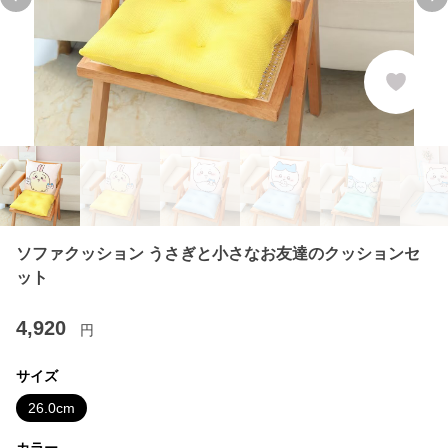
Previous slide
Ne
ソファクッション うさぎと小さなお友達のクッションセ
ット
4,920
円
サイズ
26.0cm