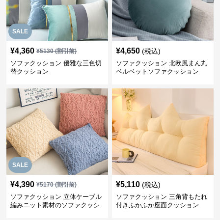
SALE
¥
4,360
¥
4,650
(税込)
¥
5130
(割引前)
ソファクッション 優雅な三色切
ソファクッション 北欧風まん丸
替クッション
ベルベットソファクッション
SALE
¥
4,390
¥
5,110
(税込)
¥
5170
(割引前)
ソファクッション 立体ケーブル
ソファクッション 三角背もたれ
編みニット素材のソファクッシ
付きふかふか座面クッション
ョン