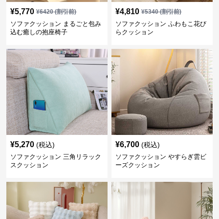
¥
5,770
¥
4,810
¥
6420
(割引前)
¥
5340
(割引前)
ソファクッション まるごと包み
ソファクッション ふわもこ花び
込む癒しの抱座椅子
らクッション
¥
5,270
¥
6,700
(税込)
(税込)
ソファクッション 三角リラック
ソファクッション やすらぎ雲ビ
スクッション
ーズクッション