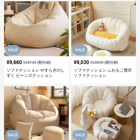
SALE
SALE
¥
9,660
¥
9,030
¥
10730
(割引前)
¥
10630
(割引前)
ソファクッション やすらぎのし
ソファクッション ふわもこ贅沢
ずく ビーンズクッション
ソファクッション
SALE
SALE