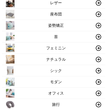
レザー
座布団
姿勢矯正
首
フェミニン
ナチュラル
シック
モダン
オフィス
旅行