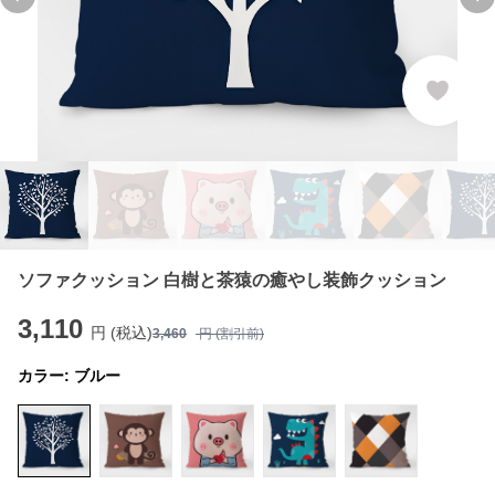
Previous slide
Ne
ソファクッション 白樹と茶猿の癒やし装飾クッション
3,110
円 (税込)
3,460
円 (割引前)
カラー:
ブルー