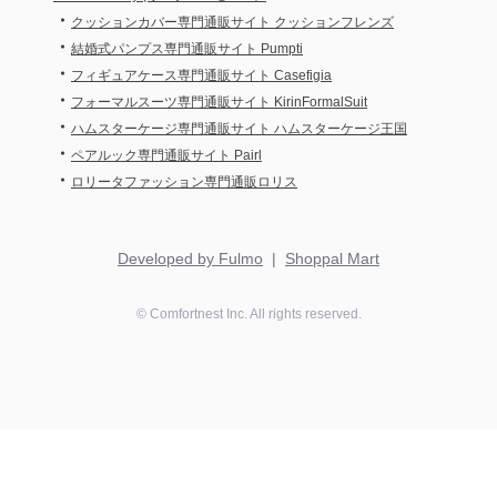
・
クッションカバー専門通販サイト クッションフレンズ
・
結婚式パンプス専門通販サイト Pumpti
・
フィギュアケース専門通販サイト Casefigia
・
フォーマルスーツ専門通販サイト KirinFormalSuit
・
ハムスターケージ専門通販サイト ハムスターケージ王国
・
ペアルック専門通販サイト Pairl
・
ロリータファッション専門通販ロリス
Developed by Fulmo
|
Shoppal Mart
©
Comfortnest
Inc. All rights reserved.