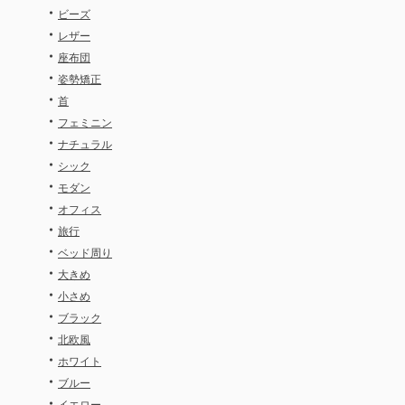
・
ビーズ
・
レザー
・
座布団
・
姿勢矯正
・
首
・
フェミニン
・
ナチュラル
・
シック
・
モダン
・
オフィス
・
旅行
・
ベッド周り
・
大きめ
・
小さめ
・
ブラック
・
北欧風
・
ホワイト
・
ブルー
・