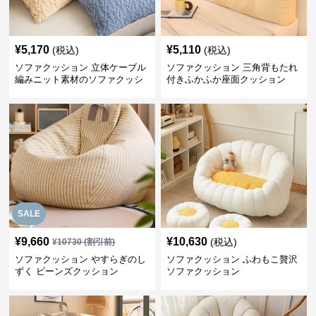
¥
5,170
¥
5,110
(税込)
(税込)
ソファクッション 立体ケーブル
ソファクッション 三角背もたれ
編みニット素材のソファクッシ
付きふかふか座面クッション
ョン
SALE
¥
9,660
¥
10,630
(税込)
¥
10730
(割引前)
ソファクッション やすらぎのし
ソファクッション ふわもこ贅沢
ずく ビーンズクッション
ソファクッション