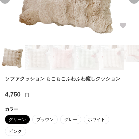
Previous slide
Ne
ソファクッション もこもこふわふわ癒しクッション
4,750
円
カラー
グリーン
ブラウン
グレー
ホワイト
ピンク