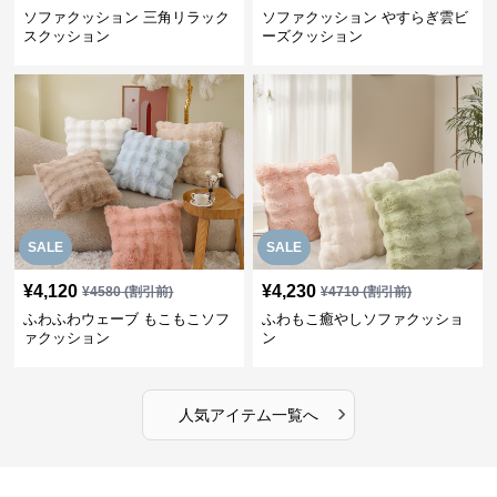
ソファクッション 三角リラック
ソファクッション やすらぎ雲ビ
スクッション
ーズクッション
SALE
SALE
¥
4,120
¥
4,230
¥
4580
(割引前)
¥
4710
(割引前)
ふわふわウェーブ もこもこソフ
ふわもこ癒やしソファクッショ
ァクッション
ン
›
人気アイテム一覧へ