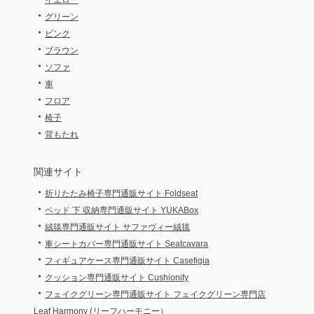
イエロー
・
グリーン
・
ピンク
・
ブラウン
・
ソファ
・
車
・
フロア
・
椅子
・
背もたれ
関連サイト
・
折りたたみ椅子専門通販サイト Foldseat
・
ベッド 下 収納専門通販サイト YUKABox
・
絨毯専門通販サイト サファヴィー絨毯
・
車シートカバー専門通販サイト Seatcavara
・
フィギュアケース専門通販サイト Casefigia
・
クッション専門通販サイト Cushionity
・
フェイクグリーン専門通販サイト フェイクグリーン専門店
Leaf Harmony (リーフハーモニー）