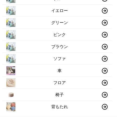
イエロー
グリーン
ピンク
ブラウン
ソファ
車
フロア
椅子
背もたれ