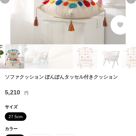
Previous slide
Ne
ソファクッション ぽんぽんタッセル付きクッション
5,210
円
サイズ
27.5cm
カラー