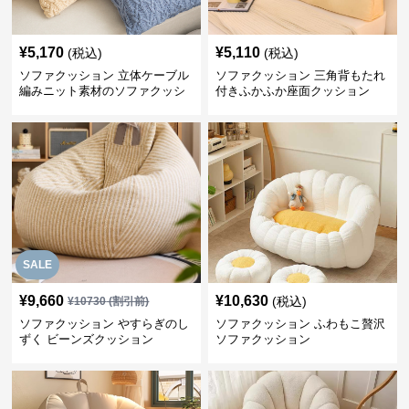
¥
5,170
¥
5,110
(税込)
(税込)
ソファクッション 立体ケーブル
ソファクッション 三角背もたれ
編みニット素材のソファクッシ
付きふかふか座面クッション
ョン
SALE
¥
9,660
¥
10,630
(税込)
¥
10730
(割引前)
ソファクッション やすらぎのし
ソファクッション ふわもこ贅沢
ずく ビーンズクッション
ソファクッション