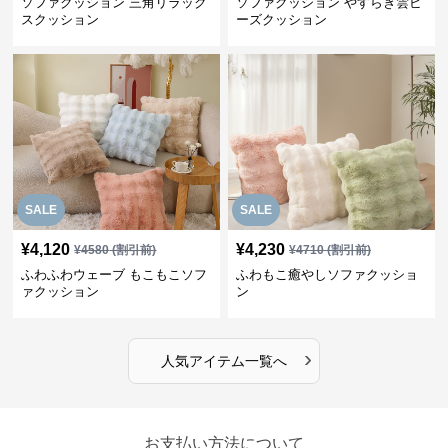
ソファクッション 三角リラック
ソファクッション やすらぎ雲ビ
スクッション
ーズクッション
SALE
SALE
¥
4,120
¥
4,230
¥
4580
(割引前)
¥
4710
(割引前)
ふわふわウェーブ もこもこソフ
ふわもこ癒やしソファクッショ
ァクッション
ン
›
人気アイテム一覧へ
お支払い方法について