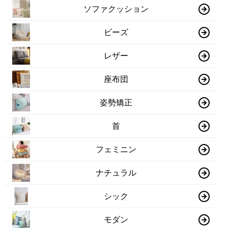
ソファクッション
ビーズ
レザー
座布団
姿勢矯正
首
フェミニン
ナチュラル
シック
モダン