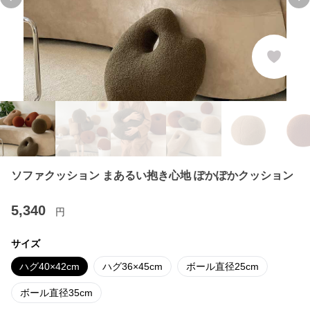
Previous slide
Ne
ソファクッション まあるい抱き心地 ぽかぽかクッション
5,340
円
サイズ
ハグ40×42cm
ハグ36×45cm
ボール直径25cm
ボール直径35cm