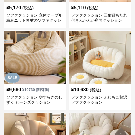
¥
5,170
¥
5,110
(税込)
(税込)
ソファクッション 立体ケーブル
ソファクッション 三角背もたれ
編みニット素材のソファクッシ
付きふかふか座面クッション
ョン
SALE
¥
9,660
¥
10,630
(税込)
¥
10730
(割引前)
ソファクッション やすらぎのし
ソファクッション ふわもこ贅沢
ずく ビーンズクッション
ソファクッション