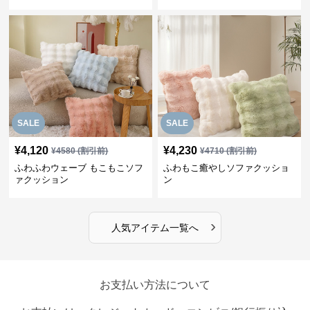
SALE
SALE
¥
4,120
¥
4,230
¥
4580
(割引前)
¥
4710
(割引前)
ふわふわウェーブ もこもこソフ
ふわもこ癒やしソファクッショ
ァクッション
ン
›
人気アイテム一覧へ
お支払い方法について