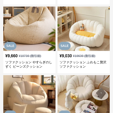
ョン
SALE
SALE
¥
9,660
¥
9,030
¥
10730
(割引前)
¥
10630
(割引前)
ソファクッション やすらぎのし
ソファクッション ふわもこ贅沢
ずく ビーンズクッション
ソファクッション