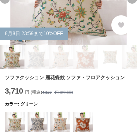
Previous slide
Ne
8
月
8
日 23:59まで10%OFF
ソファクッション 麗花蝶紋 ソファ・フロアクッション
3,710
円 (税込)
4,120
円 (割引前)
カラー:
グリーン