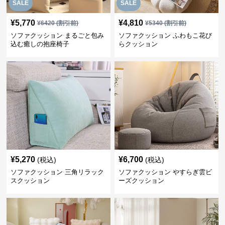
SALE
SALE
¥
5,770
¥
4,810
¥
6420
(割引前)
¥
5340
(割引前)
ソファクッション まるごと包み
ソファクッション ふわもこ花び
込む癒しの抱座椅子
らクッション
¥
5,270
¥
6,700
(税込)
(税込)
ソファクッション 三角リラック
ソファクッション やすらぎ雲ビ
スクッション
ーズクッション