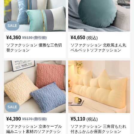
SALE
¥
4,360
¥
4,650
(税込)
¥
5130
(割引前)
ソファクッション 優雅な三色切
ソファクッション 北欧風まん丸
替クッション
ベルベットソファクッション
SALE
¥
4,390
¥
5,110
(税込)
¥
5170
(割引前)
ソファクッション 立体ケーブル
ソファクッション 三角背もたれ
編みニット素材のソファクッシ
付きふかふか座面クッション