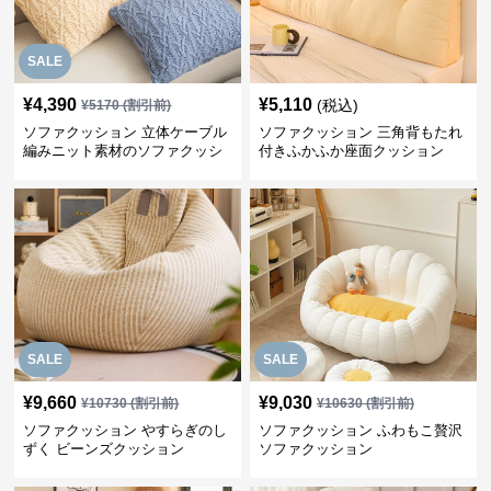
SALE
¥
4,390
¥
5,110
(税込)
¥
5170
(割引前)
ソファクッション 立体ケーブル
ソファクッション 三角背もたれ
編みニット素材のソファクッシ
付きふかふか座面クッション
ョン
SALE
SALE
¥
9,660
¥
9,030
¥
10730
(割引前)
¥
10630
(割引前)
ソファクッション やすらぎのし
ソファクッション ふわもこ贅沢
ずく ビーンズクッション
ソファクッション