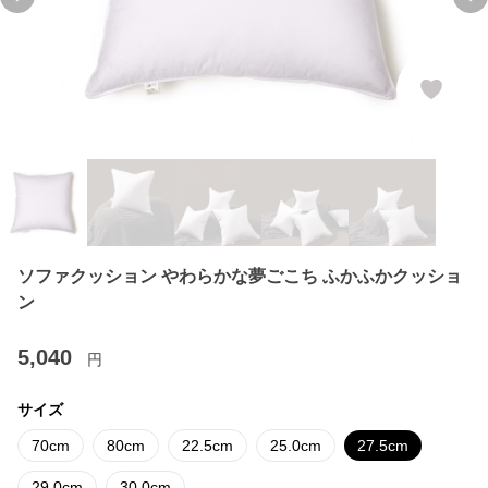
Previous slide
Ne
ソファクッション やわらかな夢ごこち ふかふかクッショ
ン
5,040
円
サイズ
70cm
80cm
22.5cm
25.0cm
27.5cm
29.0cm
30.0cm