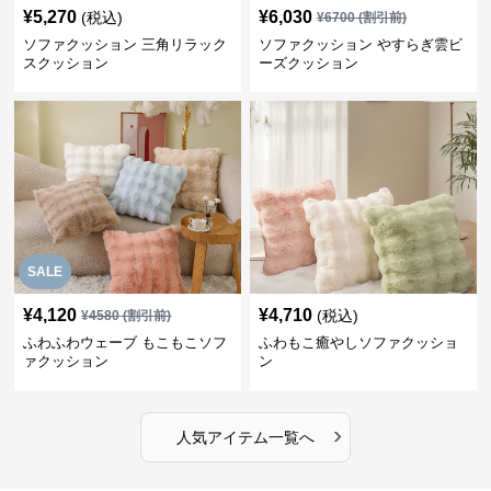
¥
5,270
¥
6,030
(税込)
¥
6700
(割引前)
ソファクッション 三角リラック
ソファクッション やすらぎ雲ビ
スクッション
ーズクッション
SALE
¥
4,120
¥
4,710
(税込)
¥
4580
(割引前)
ふわふわウェーブ もこもこソフ
ふわもこ癒やしソファクッショ
ァクッション
ン
›
人気アイテム一覧へ