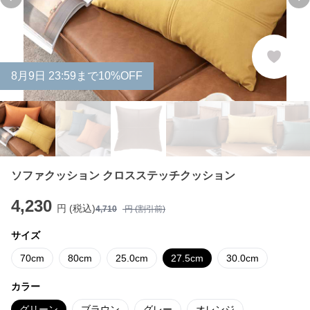
Previous slide
Ne
8
月
9
日 23:59まで10%OFF
ソファクッション クロスステッチクッション
4,230
円 (税込)
4,710
円 (割引前)
サイズ
70cm
80cm
25.0cm
27.5cm
30.0cm
カラー
グリーン
ブラウン
グレー
オレンジ