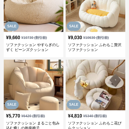
SALE
SALE
¥
9,660
¥
9,030
¥
10730
(割引前)
¥
10630
(割引前)
ソファクッション やすらぎのし
ソファクッション ふわもこ贅沢
ずく ビーンズクッション
ソファクッション
SALE
SALE
¥
5,770
¥
4,810
¥
6420
(割引前)
¥
5340
(割引前)
ソファクッション まるごと包み
ソファクッション ふわもこ花び
込む癒しの抱座椅子
らクッション