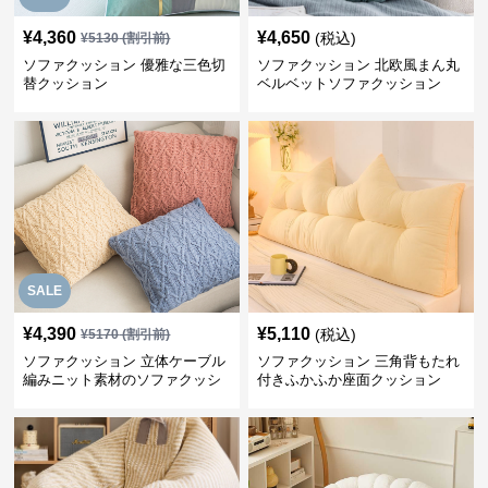
¥
4,360
¥
4,650
(税込)
¥
5130
(割引前)
ソファクッション 優雅な三色切
ソファクッション 北欧風まん丸
替クッション
ベルベットソファクッション
SALE
¥
4,390
¥
5,110
(税込)
¥
5170
(割引前)
ソファクッション 立体ケーブル
ソファクッション 三角背もたれ
編みニット素材のソファクッシ
付きふかふか座面クッション
ョン