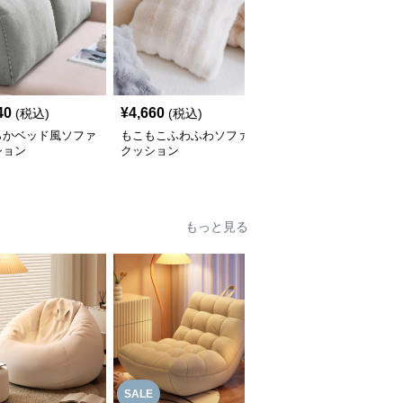
40
¥
4,660
¥
4,690
(税込)
(税込)
(税込)
らかベッド風ソファ
もこもこふわふわソファ
幾何学模様タッセルソフ
ション
クッション
ァクッション
もっと見る
SALE