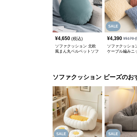
SALE
¥
4,650
¥
4,390
(税込)
¥
5170
(
ソファクッション 北欧
ソファクッション
風まん丸ベルベットソフ
ケーブル編みニ
ァクッション
のソファクッシ
ソファクッション
ビーズ
のお
SALE
SALE