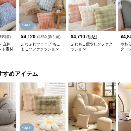
SALE
¥
4,120
¥
4,710
¥
4,8
(税込)
割引前)
¥
4580
(割引前)
 立体
ふわふわウェーブ もこ
ふわもこ癒やしソファク
やわ
ット素材
もこソファクッション
ッション
クッ
ョン
すすめアイテム
SALE