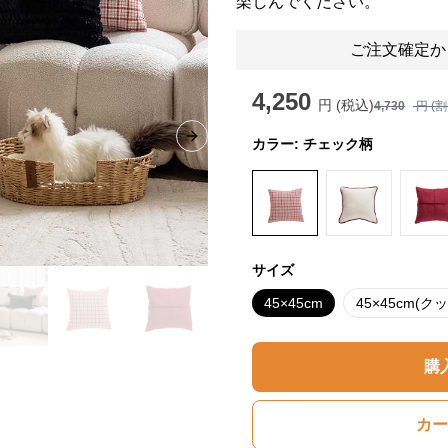
楽しんでください。
ご注文確定か
4,250
円 (税込)
4,730
円 (
カラー:
チェック柄
Next slide
サイズ
45×45cm
45×45cm(
購
カー