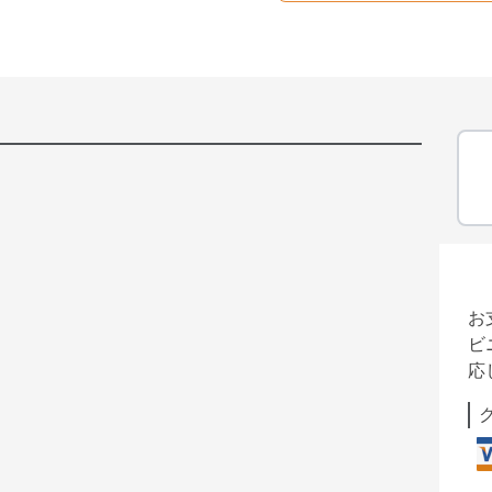
お
ビ
応