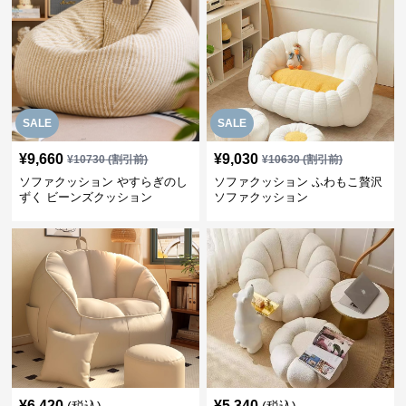
SALE
SALE
¥
9,660
¥
9,030
¥
10730
(割引前)
¥
10630
(割引前)
ソファクッション やすらぎのし
ソファクッション ふわもこ贅沢
ずく ビーンズクッション
ソファクッション
¥
6,420
¥
5,340