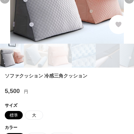
Previous slide
Ne
ソファクッション 冷感三角クッション
5,500
円
サイズ
標準
大
カラー