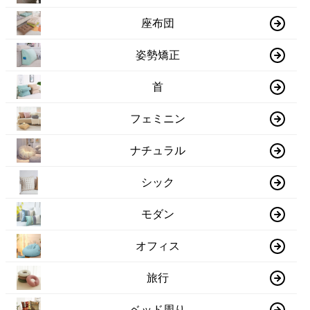
座布団
姿勢矯正
首
フェミニン
ナチュラル
シック
モダン
オフィス
旅行
ベッド周り