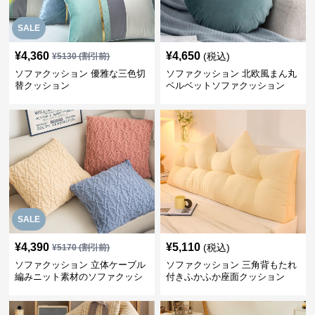
SALE
¥
4,360
¥
4,650
(税込)
¥
5130
(割引前)
ソファクッション 優雅な三色切
ソファクッション 北欧風まん丸
替クッション
ベルベットソファクッション
SALE
¥
4,390
¥
5,110
(税込)
¥
5170
(割引前)
ソファクッション 立体ケーブル
ソファクッション 三角背もたれ
編みニット素材のソファクッシ
付きふかふか座面クッション
ョン