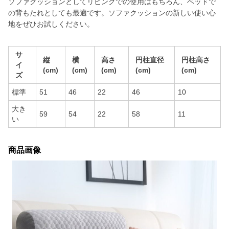
ソファクッションとしてリビングでの使用はもちろん、ベッドで
の背もたれとしても最適です。ソファクッションの新しい使い心
地をぜひお試しください。
サ
縦
横
高さ
円柱直径
円柱高さ
イ
(cm)
(cm)
(cm)
(cm)
(cm)
ズ
標準
51
46
22
46
10
大き
59
54
22
58
11
い
商品画像