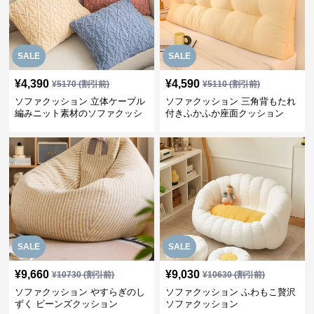
SALE
SALE
¥
4,390
¥
4,590
¥
5170
(割引前)
¥
5110
(割引前)
ソファクッション 立体ケーブル
ソファクッション 三角背もたれ
編みニット素材のソファクッシ
付きふかふか座面クッション
ョン
SALE
SALE
¥
9,660
¥
9,030
¥
10730
(割引前)
¥
10630
(割引前)
ソファクッション やすらぎのし
ソファクッション ふわもこ贅沢
ずく ビーンズクッション
ソファクッション