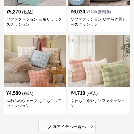
SALE
¥
5,270
¥
6,030
(税込)
¥
6700
(割引前)
ソファクッション 三角リラック
ソファクッション やすらぎ雲ビ
スクッション
ーズクッション
¥
4,580
¥
4,710
(税込)
(税込)
ふわふわウェーブ もこもこソフ
ふわもこ癒やしソファクッショ
ァクッション
ン
›
人気アイテム一覧へ