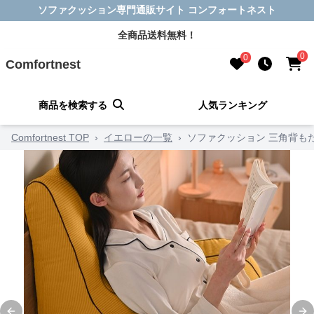
ソファクッション専門通販サイト コンフォートネスト
全商品送料無料！
0
0
Comfortnest
商品を検索する
人気ランキング
Comfortnest TOP
›
イエローの一覧
›
ソファクッション 三角背も