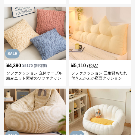
SALE
¥
4,390
¥
5,110
(税込)
¥
5170
(割引前)
ソファクッション 立体ケーブル
ソファクッション 三角背もたれ
編みニット素材のソファクッシ
付きふかふか座面クッション
ョン