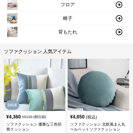
フロア
椅子
背もたれ
ソファクッション 人気アイテム
SALE
¥
4,360
¥
4,650
(税込)
¥
5130
(割引前)
ソファクッション 優雅な三色切
ソファクッション 北欧風まん丸
替クッション
ベルベットソファクッション