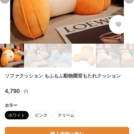
Previous slide
Ne
ソファクッション もふもふ動物園背もたれクッション
4,790
円
カラー
ホワイト
ピンク
クリーム