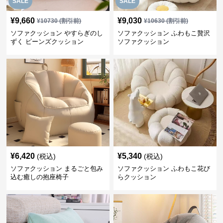
SALE
SALE
¥
9,660
¥
9,030
¥
10730
(割引前)
¥
10630
(割引前)
ソファクッション やすらぎのし
ソファクッション ふわもこ贅沢
ずく ビーンズクッション
ソファクッション
¥
6,420
¥
5,340
(税込)
(税込)
ソファクッション まるごと包み
ソファクッション ふわもこ花び
込む癒しの抱座椅子
らクッション