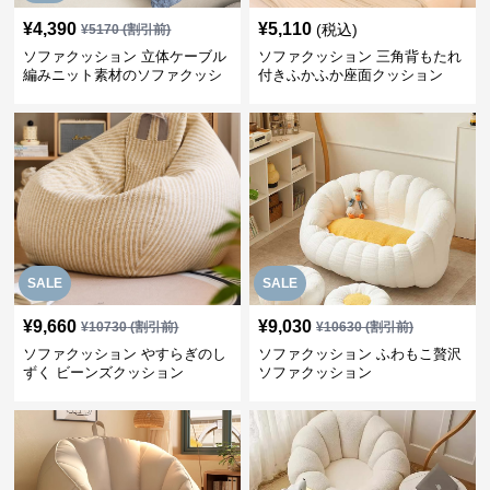
¥
4,390
¥
5,110
(税込)
¥
5170
(割引前)
ソファクッション 立体ケーブル
ソファクッション 三角背もたれ
編みニット素材のソファクッシ
付きふかふか座面クッション
ョン
SALE
SALE
¥
9,660
¥
9,030
¥
10730
(割引前)
¥
10630
(割引前)
ソファクッション やすらぎのし
ソファクッション ふわもこ贅沢
ずく ビーンズクッション
ソファクッション