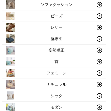
ソファクッション
ビーズ
レザー
座布団
姿勢矯正
首
フェミニン
ナチュラル
シック
モダン