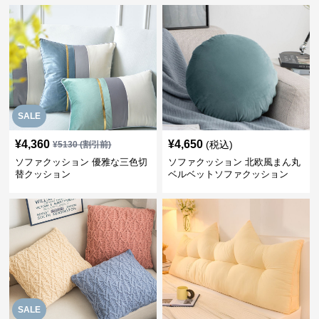
SALE
¥
4,360
¥
4,650
(税込)
¥
5130
(割引前)
ソファクッション 優雅な三色切
ソファクッション 北欧風まん丸
替クッション
ベルベットソファクッション
SALE