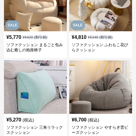
SALE
SALE
¥
5,770
¥
4,810
¥
6420
(割引前)
¥
5340
(割引前)
ソファクッション まるごと包み
ソファクッション ふわもこ花び
込む癒しの抱座椅子
らクッション
¥
5,270
¥
6,700
(税込)
(税込)
ソファクッション 三角リラック
ソファクッション やすらぎ雲ビ
スクッション
ーズクッション