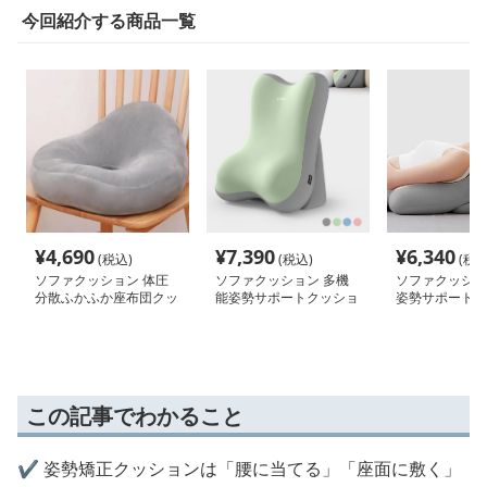
今回紹介する商品一覧
¥
4,690
¥
7,390
¥
6,340
(税込)
(税込)
(税込
ソファクッション 体圧
ソファクッション 多機
ソファクッショ
分散ふかふか座布団クッ
能姿勢サポートクッショ
姿勢サポートク
ション
ン
この記事でわかること
✔️ 姿勢矯正クッションは「腰に当てる」「座面に敷く」