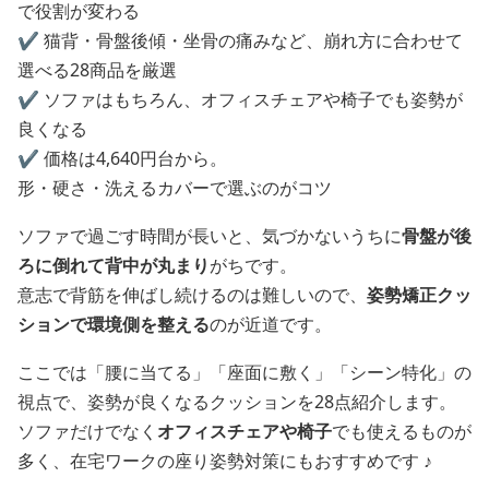
で役割が変わる
✔️ 猫背・骨盤後傾・坐骨の痛みなど、崩れ方に合わせて
選べる28商品を厳選
✔️ ソファはもちろん、オフィスチェアや椅子でも姿勢が
良くなる
✔️ 価格は4,640円台から。
形・硬さ・洗えるカバーで選ぶのがコツ
ソファで過ごす時間が長いと、気づかないうちに
骨盤が後
ろに倒れて背中が丸まり
がちです。
意志で背筋を伸ばし続けるのは難しいので、
姿勢矯正クッ
ションで環境側を整える
のが近道です。
ここでは「腰に当てる」「座面に敷く」「シーン特化」の
視点で、姿勢が良くなるクッションを28点紹介します。
ソファだけでなく
オフィスチェアや椅子
でも使えるものが
多く、在宅ワークの座り姿勢対策にもおすすめです ♪