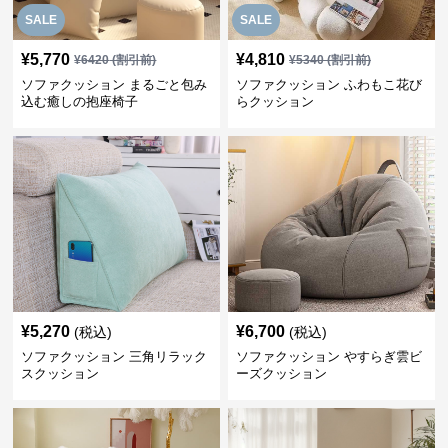
SALE
SALE
¥
5,770
¥
4,810
¥
6420
(割引前)
¥
5340
(割引前)
ソファクッション まるごと包み
ソファクッション ふわもこ花び
込む癒しの抱座椅子
らクッション
¥
5,270
¥
6,700
(税込)
(税込)
ソファクッション 三角リラック
ソファクッション やすらぎ雲ビ
スクッション
ーズクッション