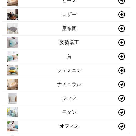
ビーズ
レザー
座布団
姿勢矯正
首
フェミニン
ナチュラル
シック
モダン
オフィス