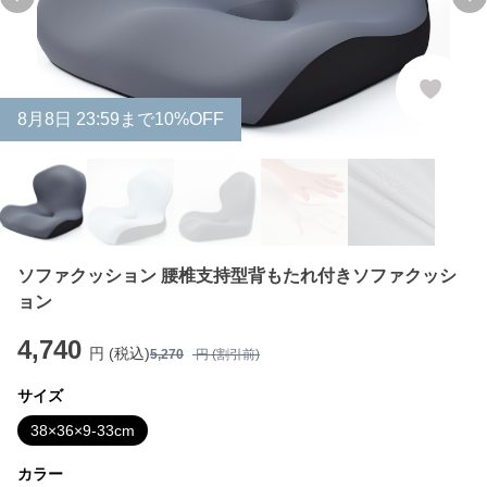
Previous slide
Ne
8
月
8
日 23:59まで10%OFF
ソファクッション 腰椎支持型背もたれ付きソファクッシ
ョン
4,740
円 (税込)
5,270
円 (割引前)
サイズ
38×36×9-33cm
カラー