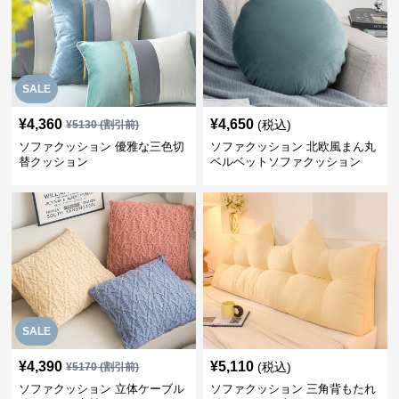
SALE
¥
4,360
¥
4,650
(税込)
¥
5130
(割引前)
ソファクッション 優雅な三色切
ソファクッション 北欧風まん丸
替クッション
ベルベットソファクッション
SALE
¥
4,390
¥
5,110
(税込)
¥
5170
(割引前)
ソファクッション 立体ケーブル
ソファクッション 三角背もたれ