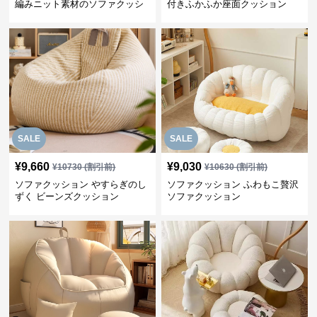
編みニット素材のソファクッシ
付きふかふか座面クッション
ョン
SALE
SALE
¥
9,660
¥
9,030
¥
10730
(割引前)
¥
10630
(割引前)
ソファクッション やすらぎのし
ソファクッション ふわもこ贅沢
ずく ビーンズクッション
ソファクッション