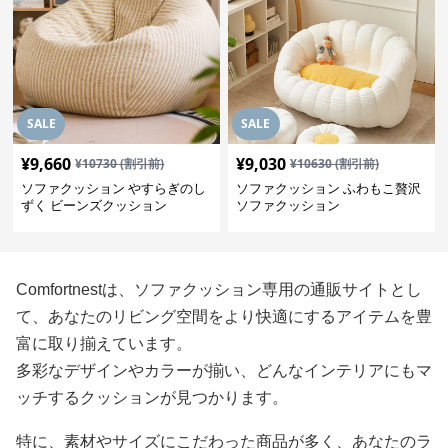
SALE
SALE
¥
9,660
¥
9,030
¥
10730
(割引前)
¥
10630
(割引前)
ソファクッション やすらぎのし
ソファクッション ふわもこ贅沢
ずく ビーンズクッション
ソファクッション
Comfortnestは、ソファクッション専用の通販サイトとし
て、あなたのリビング空間をより快適にするアイテムを豊
富に取り揃えています。
多彩なデザインやカラーが揃い、どんなインテリアにもマ
ッチするクッションが見つかります。
特に、素材やサイズにこだわった商品が多く、あなたのラ