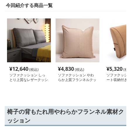
今回紹介する商品一覧
¥
12,640
¥
4,830
¥
5,320
(税込)
(税込)
(税込
ソファクッション しっ
ソファクッション やわ
ソファクッショ
とり上質なレザークッシ
らか上質フランネルクッ
ート収納付き背
ョン
ション
ッション
椅子の背もたれ用やわらかフランネル素材ク
ッション