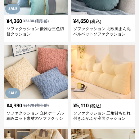
SALE
¥
4,360
¥
4,650
¥
5130
(割引前)
(税込)
ソファクッション 優雅な三色切
ソファクッション 北欧風まん丸
替クッション
ベルベットソファクッション
SALE
¥
4,390
¥
5,110
¥
5170
(割引前)
(税込)
ソファクッション 立体ケーブル
ソファクッション 三角背もたれ
編みニット素材のソファクッシ
付きふかふか座面クッション
ョン