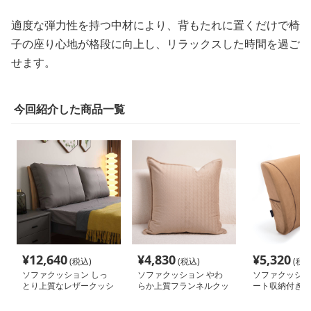
適度な弾力性を持つ中材により、背もたれに置くだけで椅
子の座り心地が格段に向上し、リラックスした時間を過ご
せます。
今回紹介した商品一覧
¥
12,640
¥
4,830
¥
5,320
(税込)
(税込)
(税込
ソファクッション しっ
ソファクッション やわ
ソファクッショ
とり上質なレザークッシ
らか上質フランネルクッ
ート収納付き背
ョン
ション
ッション