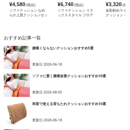
¥
4,580
¥
6,740
¥
3,320
(税込)
(税込)
(税込
ソファクッション なめ
ソファクッション リラ
金彩斜めライン
らか上質クッションセッ
ックススタイル フロア
クッション・フ
ト
クッション
ション
おすすめ記事一覧
腰痛くならないクッションおすすめ5選
更新日
2026-06-18
ソファに置く腰痛改善クッションおすすめ10選
更新日
2026-08-05
和室で使える背もたれクッションおすすめ10選
更新日
2026-06-18