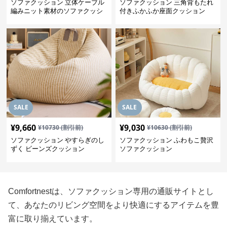
ソファクッション 立体ケーブル
ソファクッション 三角背もたれ
編みニット素材のソファクッシ
付きふかふか座面クッション
ョン
SALE
SALE
¥
9,660
¥
9,030
¥
10730
(割引前)
¥
10630
(割引前)
ソファクッション やすらぎのし
ソファクッション ふわもこ贅沢
ずく ビーンズクッション
ソファクッション
Comfortnestは、ソファクッション専用の通販サイトとし
て、あなたのリビング空間をより快適にするアイテムを豊
富に取り揃えています。