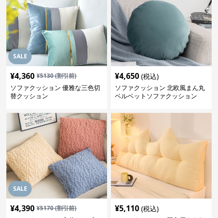
SALE
¥
4,360
¥
4,650
¥
5130
(割引前)
(税込)
ソファクッション 優雅な三色切
ソファクッション 北欧風まん丸
替クッション
ベルベットソファクッション
SALE
¥
4,390
¥
5,110
¥
5170
(割引前)
(税込)