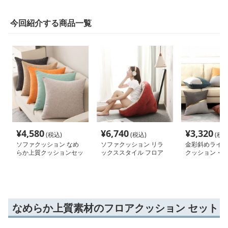
今回紹介する商品一覧
¥
4,580
¥
6,740
¥
3,320
(税込)
(税込)
(税込
ソファクッション なめ
ソファクッション リラ
金彩斜めライン
らか上質クッションセッ
ックススタイル フロア
クッション・フ
ト
クッション
ション
なめらか上質素材のフロアクッション セット