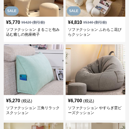
SALE
SALE
¥
5,770
¥
4,810
¥
6420
(割引前)
¥
5340
(割引前)
ソファクッション まるごと包み
ソファクッション ふわもこ花び
込む癒しの抱座椅子
らクッション
¥
5,270
¥
6,700
(税込)
(税込)
ソファクッション 三角リラック
ソファクッション やすらぎ雲ビ
スクッション
ーズクッション