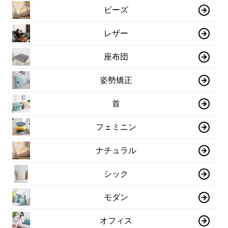
ビーズ
レザー
座布団
姿勢矯正
首
フェミニン
ナチュラル
シック
モダン
オフィス