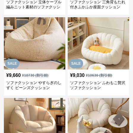
ソファクッション 立体ケーブル
ソファクッション 三角背もたれ
編みニット素材のソファクッシ
付きふかふか座面クッション
ョン
SALE
SALE
¥
9,660
¥
9,030
¥
10730
(割引前)
¥
10630
(割引前)
ソファクッション やすらぎのし
ソファクッション ふわもこ贅沢
ずく ビーンズクッション
ソファクッション