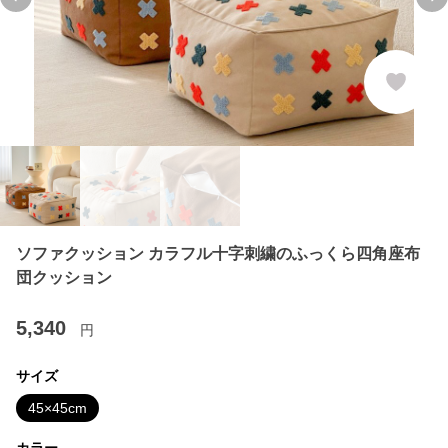
Previous slide
Ne
ソファクッション カラフル十字刺繍のふっくら四角座布
団クッション
5,340
円
サイズ
45×45cm