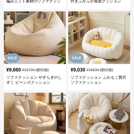
編みニット素材のソファクッシ
付きふかふか座面クッション
ョン
SALE
SALE
¥
9,660
¥
9,030
¥
10730
(割引前)
¥
10630
(割引前)
ソファクッション やすらぎのし
ソファクッション ふわもこ贅沢
ずく ビーンズクッション
ソファクッション