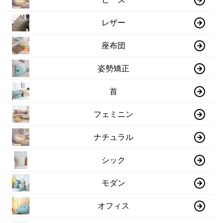
レザー
座布団
姿勢矯正
首
フェミニン
ナチュラル
シック
モダン
オフィス