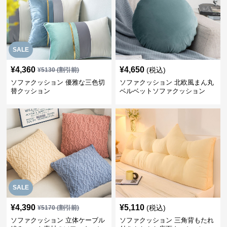
SALE
¥
4,360
¥
4,650
(税込)
¥
5130
(割引前)
ソファクッション 優雅な三色切
ソファクッション 北欧風まん丸
替クッション
ベルベットソファクッション
SALE
¥
4,390
¥
5,110
(税込)
¥
5170
(割引前)
ソファクッション 立体ケーブル
ソファクッション 三角背もたれ