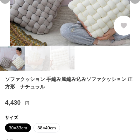
Previous slide
Ne
ソファクッション 手編み風編み込みソファクッション 正
方形 ナチュラル
4,430
円
サイズ
30×33cm
38×40cm