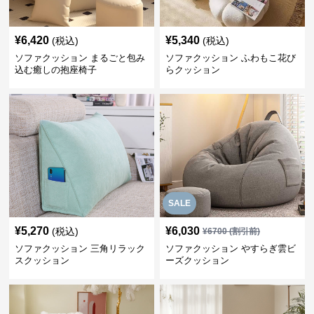
¥
6,420
¥
5,340
(税込)
(税込)
ソファクッション まるごと包み
ソファクッション ふわもこ花び
込む癒しの抱座椅子
らクッション
SALE
¥
5,270
¥
6,030
(税込)
¥
6700
(割引前)
ソファクッション 三角リラック
ソファクッション やすらぎ雲ビ
スクッション
ーズクッション